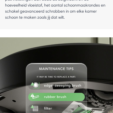
hoeveelheid vloeistof, het aantal schoonmaakrondes en
schakel geavanceerd schrobben in om elke kamer
schoon te maken zoals jij dat wilt.