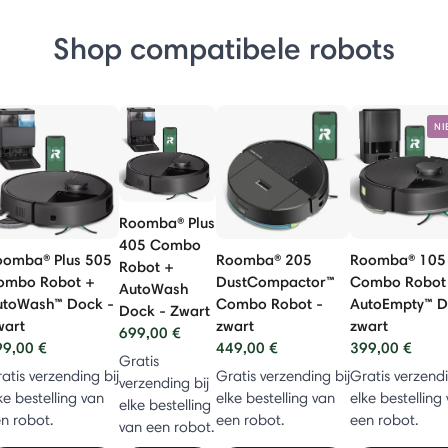
Shop compatibele robots
NI
Roomba® Plus
405 Combo
oomba® Plus 505
Roomba® 205
Roomba® 105
Robot +
ombo Robot +
DustCompactor™
Combo Robot
AutoWash
utoWash™ Dock -
Combo Robot -
AutoEmpty™ D
Dock - Zwart
wart
zwart
zwart
699,00 €
9,00 €
449,00 €
399,00 €
Gratis
atis verzending bij
Gratis verzending bij
Gratis verzendi
verzending bij
ke bestelling van
elke bestelling van
elke bestelling
elke bestelling
n robot.
een robot.
een robot.
van een robot.