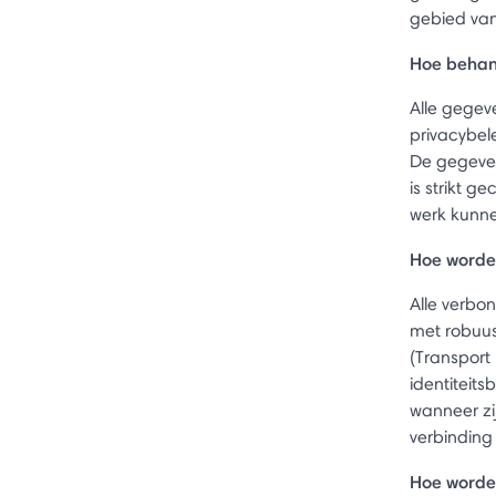
gebied van
Hoe behan
Alle gegev
privacybel
De gegeven
is strikt 
werk kunne
Hoe worde
Alle verbo
met robuus
(Transport
identiteit
wanneer zij
verbinding 
Hoe worde