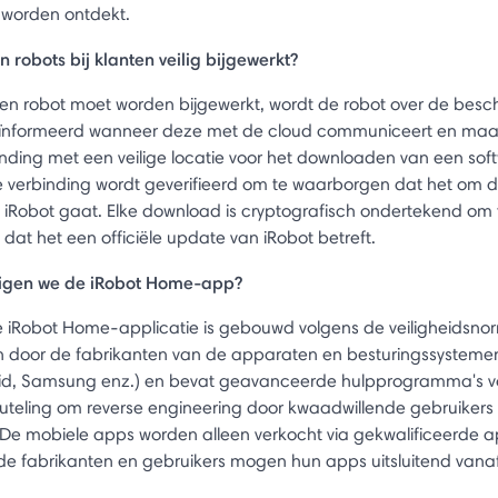
worden ontdekt.
 robots bij klanten veilig bijgewerkt?
n robot moet worden bijgewerkt, wordt de robot over de besc
ïnformeerd wanneer deze met de cloud communiceert en maa
inding met een veilige locatie voor het downloaden van een sof
 verbinding wordt geverifieerd om te waarborgen dat het om de
n iRobot gaat. Elke download is cryptografisch ondertekend om 
dat het een officiële update van iRobot betreft.
ligen we de iRobot Home-app?
 iRobot Home-applicatie is gebouwd volgens de veiligheidsno
door de fabrikanten van de apparaten en besturingssysteme
oid, Samsung enz.) en bevat geavanceerde hulpprogramma's v
uteling om reverse engineering door kwaadwillende gebruikers 
De mobiele apps worden alleen verkocht via gekwalificeerde a
de fabrikanten en gebruikers mogen hun apps uitsluitend vanaf