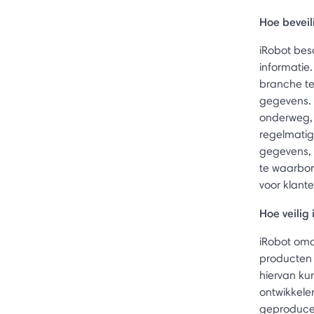
Hoe beveil
iRobot bes
informatie
branche te
gegevens. 
onderweg, 
regelmatig
gegevens, 
te waarbor
voor klant
Hoe veilig
iRobot oma
producten 
hiervan ku
ontwikkele
geproducee