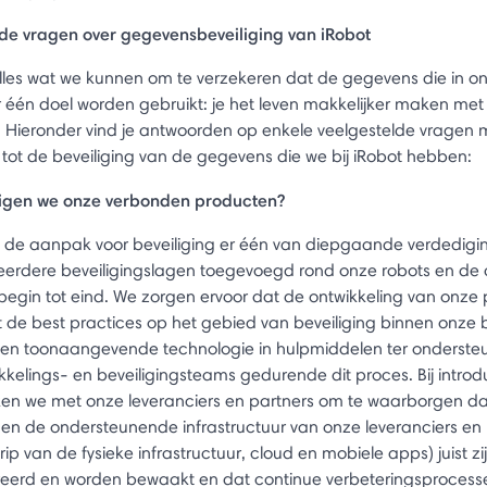
de vragen over gegevensbeveiliging van iRobot
les wat we kunnen om te verzekeren dat de gegevens die in o
r één doel worden gebruikt: je het leven makkelijker maken me
. Hieronder vind je antwoorden op enkele veelgestelde vragen 
 tot de beveiliging van de gegevens die we bij iRobot hebben:
ligen we onze verbonden producten?
 is de aanpak voor beveiliging er één van diepgaande verdedigi
rdere beveiligingslagen toegevoegd rond onze robots en de 
begin tot eind. We zorgen ervoor dat de ontwikkeling van onze
 met de best practices op het gebied van beveiliging binnen onze
en toonaangevende technologie in hulpmiddelen ter onderste
kkelings- en beveiligingsteams gedurende dit proces. Bij introdu
en we met onze leveranciers en partners om te waarborgen d
en de ondersteunende infrastructuur van onze leveranciers en 
ip van de fysieke infrastructuur, cloud en mobiele apps) juist zi
eerd en worden bewaakt en dat continue verbeteringsprocess