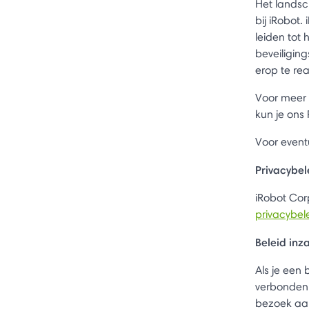
Het landsch
bij iRobot.
leiden tot
beveiligin
erop te rea
Voor meer 
kun je ons
Voor event
Privacybel
iRobot Cor
privacybel
Beleid in
Als je een
verbonden 
bezoek aa