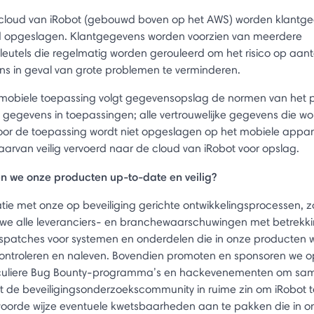
cloud van iRobot (gebouwd boven op het AWS) worden klantg
 opgeslagen. Klantgegevens worden voorzien van meerdere
leutels die regelmatig worden gerouleerd om het risico op aant
s in geval van grote problemen te verminderen.
mobiele toepassing volgt gegevensopslag de normen van het 
ge gegevens in toepassingen; alle vertrouwelijke gegevens die w
oor de toepassing wordt niet opgeslagen op het mobiele appa
daarvan veilig vervoerd naar de cloud van iRobot voor opslag.
 we onze producten up-to-date en veilig?
tie met onze op beveiliging gerichte ontwikkelingsprocessen, z
 we alle leveranciers- en branchewaarschuwingen met betrekki
gspatches voor systemen en onderdelen die in onze producten
controleren en naleven. Bovendien promoten en sponsoren we o
ticuliere Bug Bounty-programma’s en hackevenementen om sa
 de beveiligingsonderzoekscommunity in ruime zin om iRobot t
oorde wijze eventuele kwetsbaarheden aan te pakken die in o