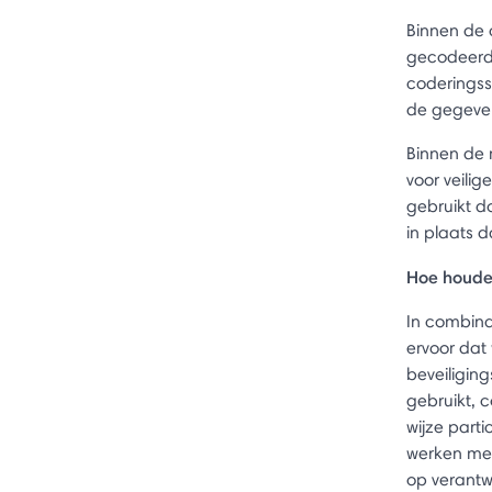
Binnen de 
gecodeerd
coderingss
de gegeven
Binnen de 
voor veili
gebruikt d
in plaats 
Hoe houden
In combina
ervoor dat
beveiligin
gebruikt, 
wijze par
werken met
op verantw