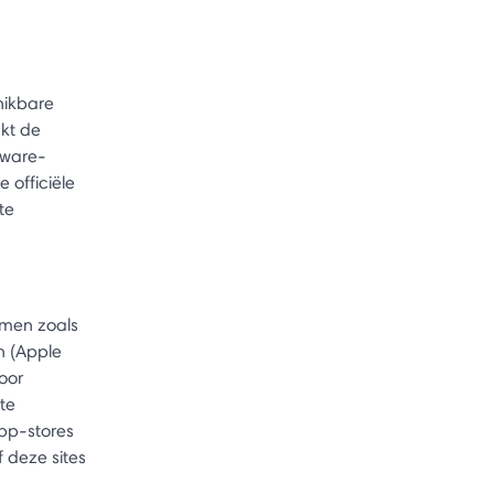
hikbare
kt de
tware-
 officiële
te
rmen zoals
n (Apple
oor
te
pp-stores
 deze sites