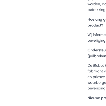
worden, ad
betrekking
Hoelang ga
product?
Wij inform
beveiligin
Ondersteun
(jailbroke
De iRobot 
fabrikant 
en privacy
waarborgen
beveiligin
Nieuwe pro