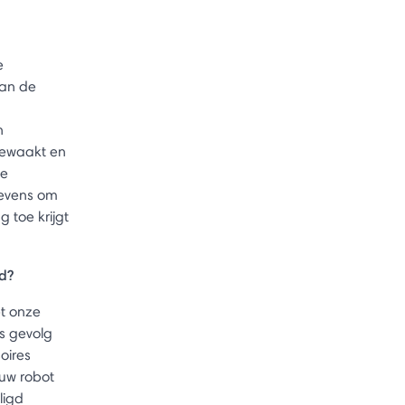
e
van de
n
bewaakt en
ze
gevens om
toe krijgt
rd?
et onze
ls gevolg
oires
 uw robot
ligd