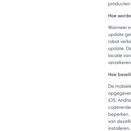
producten 
Hoe worden
Wanneer ee
update ge
robot verb
update. De
locatie va
verzekeren 
Hoe bevei
De mobiele
opgegeven 
iOS, Andr
codeversle
beperken. 
van dezelf
installeren.