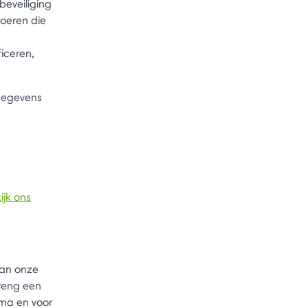
beveiliging
voeren die
iceren,
tgegevens
ijk ons
van onze
Breng een
ma en voor