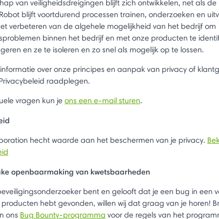
ap van veiligheidsdreigingen blijft zich ontwikkelen, net als de 
 iRobot blijft voortdurend processen trainen, onderzoeken en uit
 het verbeteren van de algehele mogelijkheid van het bedrijf om
gsproblemen binnen het bedrijf en met onze producten te identif
geren en ze te isoleren en zo snel als mogelijk op te lossen.
informatie over onze principes en aanpak van privacy of klan
 Privacybeleid raadplegen.
uele vragen kun je
ons een e-mail sturen
.
eid
poration hecht waarde aan het beschermen van je privacy.
Bek
eid
zake openbaarmaking van kwetsbaarheden
 beveiligingsonderzoeker bent en gelooft dat je een bug in een 
producten hebt gevonden, willen wij dat graag van je horen! 
n ons
Bug Bounty-programma
voor de regels van het program