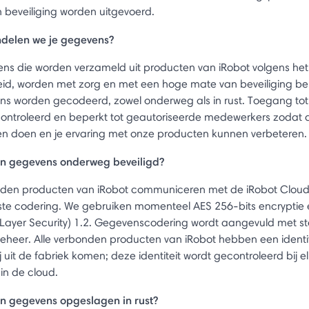
 beveiliging worden uitgevoerd.
delen we je gegevens?
ens die worden verzameld uit producten van iRobot volgens het
eid, worden met zorg en met een hoge mate van beveiliging b
s worden gecodeerd, zowel onderweg als in rust. Toegang to
gecontroleerd en beperkt tot geautoriseerde medewerkers zodat 
n doen en je ervaring met onze producten kunnen verbeteren.
n gegevens onderweg beveiligd?
nden producten van iRobot communiceren met de iRobot Cloud
te codering. We gebruiken momenteel AES 256-bits encryptie 
 Layer Security) 1.2. Gegevenscodering wordt aangevuld met st
sbeheer. Alle verbonden producten van iRobot hebben een identit
 uit de fabriek komen; deze identiteit wordt gecontroleerd bij e
in de cloud.
n gegevens opgeslagen in rust?