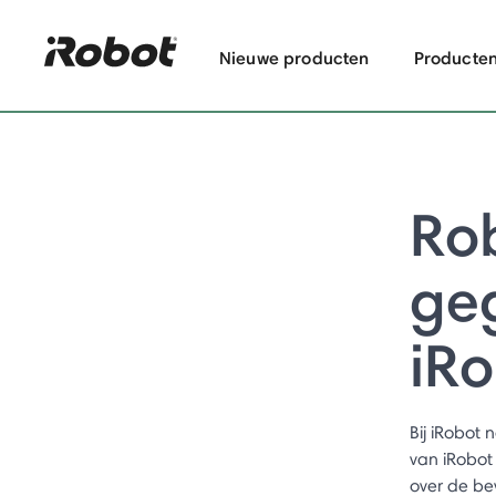
Nieuwe producten
Producte
Ro
geg
iR
Bij iRobot 
van iRobot 
over de bev