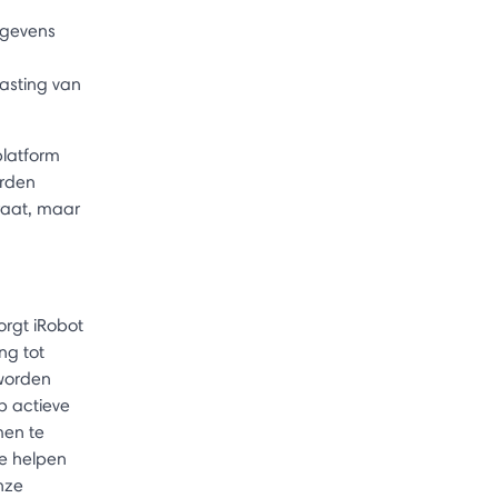
egevens
asting van
platform
orden
raat, maar
orgt iRobot
ng tot
 worden
p actieve
men te
e helpen
nze