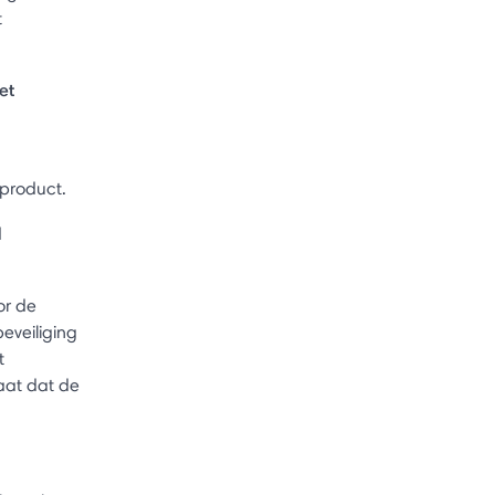
t
et
 product.
d
or de
eveiliging
t
aat dat de