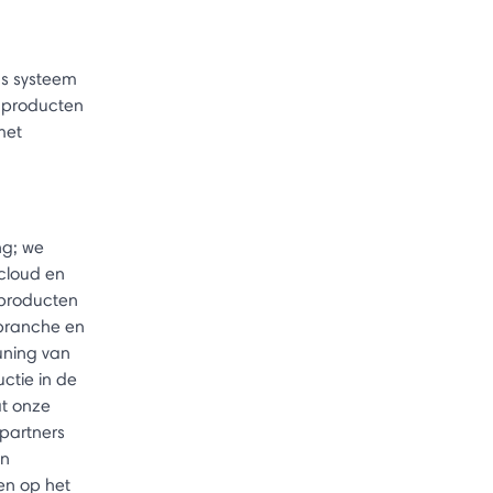
ns systeem
t producten
met
ng; we
cloud en
 producten
 branche en
uning van
ctie in de
at onze
partners
jn
en op het