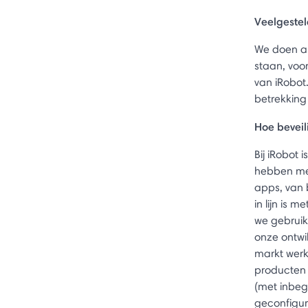
Veelgestel
We doen al
staan, voo
van iRobot
betrekking
Hoe bevei
Bij iRobot
hebben mee
apps, van 
in lijn is
we gebruik
onze ontwi
markt werk
producten 
(met inbegr
geconfigur