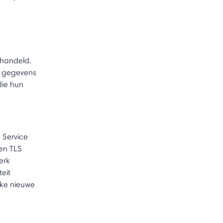
ehandeld.
t gegevens
die hun
 Service
en TLS
erk
eit
lke nieuwe