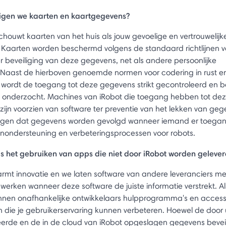
igen we kaarten en kaartgegevens?
chouwt kaarten van het huis als jouw gevoelige en vertrouwelijk
. Kaarten worden beschermd volgens de standaard richtlijnen 
r beveiliging van deze gegevens, net als andere persoonlijke
Naast de hierboven genoemde normen voor codering in rust e
wordt de toegang tot deze gegevens strikt gecontroleerd en 
 onderzocht. Machines van iRobot die toegang hebben tot de
zijn voorzien van software ter preventie van het lekken van ge
gen dat gegevens worden gevolgd wanneer iemand er toegang 
enondersteuning en verbeteringsprocessen voor robots.
 is het gebruiken van apps die niet door iRobot worden geleve
rmt innovatie en we laten software van andere leveranciers m
werken wanneer deze software de juiste informatie verstrekt. A
nnen onafhankelijke ontwikkelaars hulpprogramma's en access
n die je gebruikerservaring kunnen verbeteren. Hoewel de door
rde en de in de cloud van iRobot opgeslagen gegevens bevei