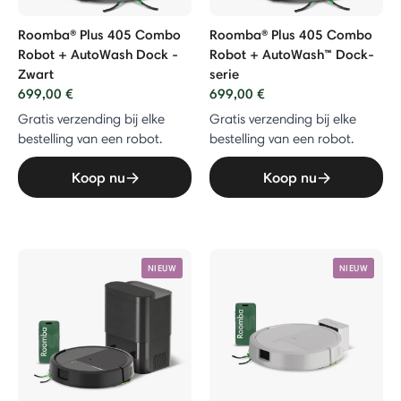
bo Robot
Roomba® Plus 405 Combo
Roomba® Plus 405 Combo
Robot + AutoWash Dock -
Robot + AutoWash™ Dock-
 Combo Robot + AutoEmpty™ Dock
Zwart
serie
699,00 €
699,00 €
Gratis verzending bij elke
Gratis verzending bij elke
Vac Robot + AutoEmpty™ Dock
bestelling van een robot.
bestelling van een robot.
Koop nu
Koop nu
uiger
NIEUW
NIEUW