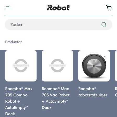
Producten
Producten
Roomba® Max
Roomba® Max
Roomba®
705 Combo
705 Vac Robot
robotstofzuiger
otstofzuiger
Robot +
+ AutoEmpty™
AutoEmpty™
Dock
Max 715 Vac
Dock