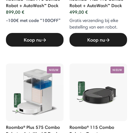
Robot + AutoWash™ Dock
Robot + AutoWash™ Dock
899,00 €
499,00 €
-100€ met code “100OFF”
Gratis verzending bij elke
bestelling van een robot.
Koop nu
Koop nu
NIEUW
NIEUW
Roomba® Plus 575 Combo
Roomba® 115 Combo