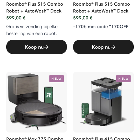
Roomba® Plus 515 Combo
Roomba® Plus 515 Combo
Robot + AutoWash™ Dock
Robot + AutoWash™ Dock
599,00 €
599,00 €
-170€ met code “170OFF”
Gratis verzending bij elke
bestelling van een robot.
Koop nu
Koop nu
NIEUW
NIEUW
Roomba® Max 775 Combo
Roomba® Plus 415 Combo