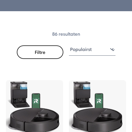
 Max 775 Combo
Plus 575 Combo
86 resultaten
Plus 515 Combo
Plus 415 Combo
Filtre
115 Combo Serie
erie
bo Robot + AutoEmpty™ Dock