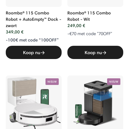
Roomba® 115 Combo
Roomba® 115 Combo
Robot + AutoEmpty™ Dock -
Robot - Wit
zwart
249,00 €
349,00 €
-€70 met code "70OFF"
-100€ met code “100OFF”
Koop nu
Koop nu
NIEUW
NIEUW