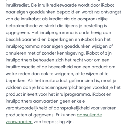
inruilkrediet. De inruilkredietwaarde wordt door iRobot
naar eigen goeddunken bepaald en wordt na ontvangst
van de inruilrobot als krediet via de oorspronkelijke
betaalmethode verstrekt die tijdens je bestelling is
opgegeven. Het inruilprogramma is onderhevig aan
beschikbaarheid en beperkingen en iRobot kan het
inruilprogramma naar eigen goeddunken wijzigen of
annuleren met of zonder kennisgeving. iRobot of zijn
inruilpartners behouden zich het recht voor om een
inruiltransactie of de hoeveelheid van een product om
welke reden dan ook te weigeren, af te wijzen of te
beperken. Als het inruilproduct gefinancierd is, moet je
voldoen aan je financieringsverplichtingen voordat je het
product inlevert voor het inruilprogramma. iRobot en
inruilpartners aanvaarden geen enkele
verantwoordelijkheid of aansprakelijkheid voor verloren
producten of gegevens. Er kunnen
aanvullende
voorwaarden
van toepassing zijn.