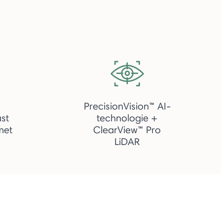
PrecisionVision™ AI-
st
technologie +
met
ClearView™ Pro
LiDAR