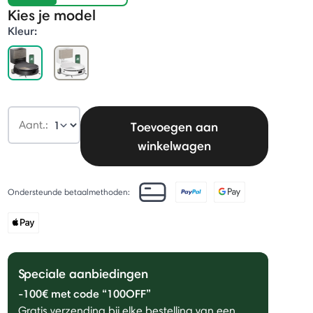
Kies je model
Kleur:
selected
Aant.:
Toevoegen aan
winkelwagen
Ondersteunde betaalmethoden:
Speciale aanbiedingen
-100€ met code “100OFF”
Gratis verzending bij elke bestelling van een