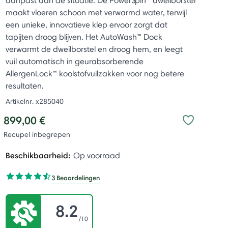
aanpast aan de situatie. De PowerSpin™ dweilborstel
maakt vloeren schoon met verwarmd water, terwijl
een unieke, innovatieve klep ervoor zorgt dat
tapijten droog blijven. Het AutoWash™ Dock
verwarmt de dweilborstel en droog hem, en leegt
vuil automatisch in geurabsorberende
AllergenLock™ koolstofvuilzakken voor nog betere
resultaten.
Artikelnr.
x285040
899,00 €
Recupel inbegrepen
Beschikbaarheid:
Op voorraad
3 Beoordelingen
8.2
/10