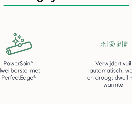
PowerSpin™
Verwijdert vuil
dweilborstel met
automatisch, wa
PerfectEdge®
en droogt dweil 
warmte