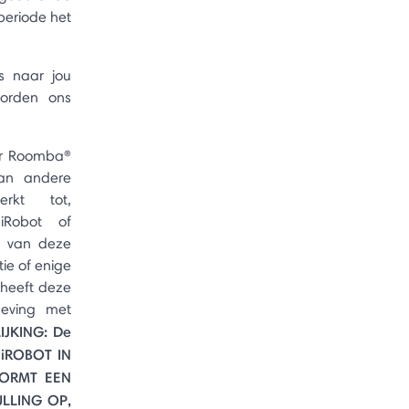
periode het
s naar jou
worden ons
oor Roomba®
van andere
rkt tot,
iRobot of
d van deze
ie of enige
 heeft deze
geving met
IJKING: De
iROBOT IN
VORMT EEN
LLING OP,