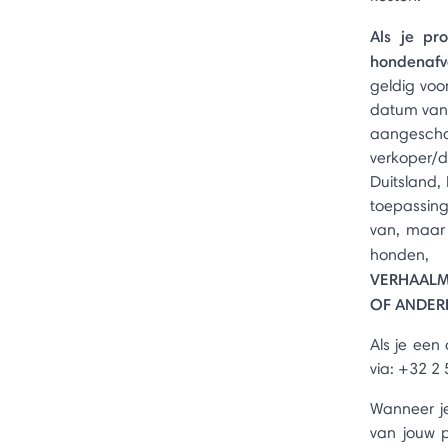
Als je pr
hondenafva
geldig voo
datum van 
aangesc
verkoper/
Duitsland, 
toepassing
van, maar 
honden,
VERHAALM
OF ANDERE
Als je een
via: +32 2
Wanneer je
van jouw p