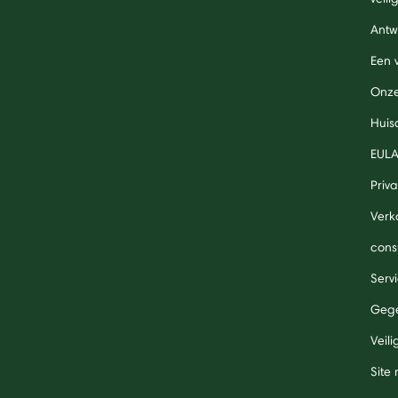
Antw
Een 
Onze
Huis
EUL
Priv
Verk
cons
Serv
Gege
Veil
Site