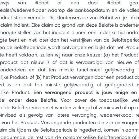
bewijs van iRobot of een door iRobot geauto
dealer/wederverkoper waarop de aankoopdatum en de volledi
oduct staan vermeld. De klantenservice van iRobot zal je info
 claim indient. Elke claim op grond van deze Belofte is onderhe
hoogte stellen van het incident binnen een redelijke tijd nadat
te bent en niet later dan het verstrijken van de Belofteperio
en de Belofteperiode wordt ontvangen en blijkt dat het Produ
te heeft voldaan, zullen wij naar onze keuze: (a) het Produc
product dat nieuw is of dat is vervaardigd van nieuwe of
 onderdelen en dat ten minste functioneel gelijkwaardig 
lijke Product, of (b) het Product vervangen door een product d
d is en dat ten minste gelijkwaardig of geüpgraded 
Een vervangend product is jouw enige en 
lijke Product.
del onder deze Belofte.
Voor zover de toepasselijke wet
zal de Belofteperiode niet worden verlengd of vernieuwd of op a
ïnvloed als gevolg van latere vervanging, wederverkoop, re
 van het Product. Vervangende producten die zijn ontvangen
aim die tijdens de Belofteperiode is ingediend, komen in aanm
 gedurende de rest van de oorspronkelijke Belofteperiode o