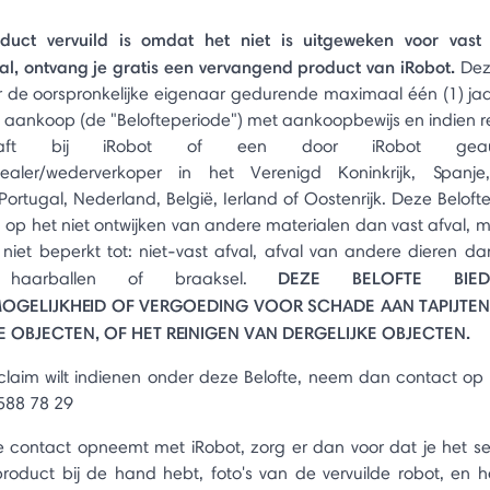
oduct vervuild is omdat het niet is uitgeweken voor vast 
l, ontvang je gratis een vervangend product van iRobot.
Dez
r de oorspronkelijke eigenaar gedurende maximaal één (1) ja
aankoop (de "Belofteperiode") met aankoopbewijs en indien r
haft bij iRobot of een door iRobot geauto
dealer/wederverkoper in het Verenigd Koninkrijk, Spanje, 
Portugal, Nederland, België, Ierland of Oostenrijk. Deze Belofte
 op het niet ontwijken van andere materialen dan vast afval, m
niet beperkt tot: niet-vast afval, afval van andere dieren da
DEZE BELOFTE BIE
 haarballen of braaksel.
OGELIJKHEID OF VERGOEDING VOOR SCHADE AAN TAPIJTEN
 OBJECTEN, OF HET REINIGEN VAN DERGELIJKE OBJECTEN.
 claim wilt indienen onder deze Belofte, neem dan contact op
 588 78 29
 contact opneemt met iRobot, zorg er dan voor dat je het 
roduct bij de hand hebt, foto's van de vervuilde robot, en he