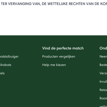
 TER VERVANGING VAN, DE WETTELIJKE RECHTEN VAN DE KO
Vind de perfecte match
Ond
otstofzuiger
Producten vergelijken
Neem
lrobots
Help me kiezen
Beste
els
Verz
Inrui
Reto
Roo
veil