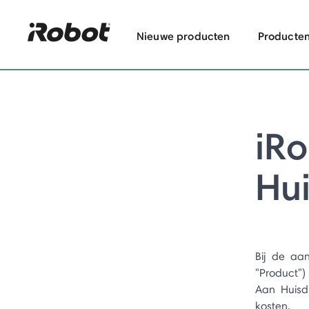
Nieuwe producten
Producte
iRo
Hu
Bij de aa
"Product")
Aan Huisdi
kosten.