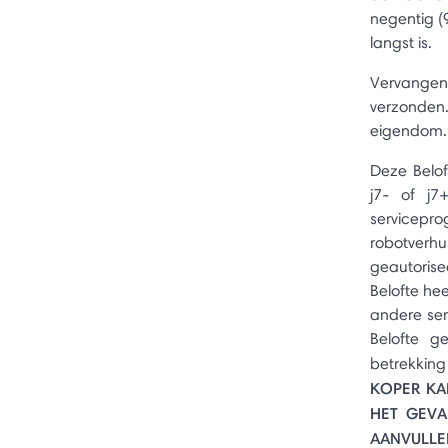
negentig (
langst is.
Vervangen
verzonden
eigendom.
Deze Belof
j7- of j7
service
robotver
geautoris
Belofte he
andere ser
Belofte g
betrekkin
KOPER KA
HET GEVA
AANVULLE