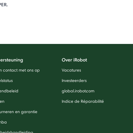
PER.
ersteuning
Over iRobot
 contact met ons op
Vacatures
lstatus
Investeerders
endbeleid
global.irobot.com
len
Indice de Réparabilité
urneren en garantie
mba
igheidshandleiding