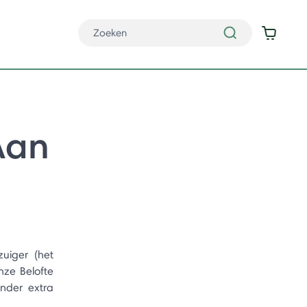
Aan
uiger (het
nze Belofte
onder extra