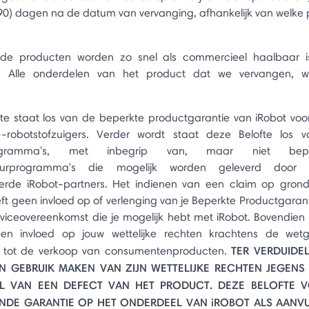
90) dagen na de datum van vervanging, afhankelijk van welke 
de producten worden zo snel als commercieel haalbaar i
. Alle onderdelen van het product dat we vervangen, 
te staat los van de beperkte productgarantie van iRobot v
+-robotstofzuigers. Verder wordt staat deze Belofte los 
programma's, met inbegrip van, maar niet bepe
huurprogramma's die mogelijk worden geleverd door 
eerde iRobot-partners. Het indienen van een claim op gron
eft geen invloed op of verlenging van je Beperkte Productgarant
viceovereenkomst die je mogelijk hebt met iRobot. Bovendien
een invloed op jouw wettelijke rechten krachtens de wet
TER VERDUIDEL
g tot de verkoop van consumentenproducten.
N GEBRUIK MAKEN VAN ZIJN WETTELIJKE RECHTEN JEGENS 
L VAN EEN DEFECT VAN HET PRODUCT. DEZE BELOFTE 
NDE GARANTIE OP HET ONDERDEEL VAN iROBOT ALS AANVU