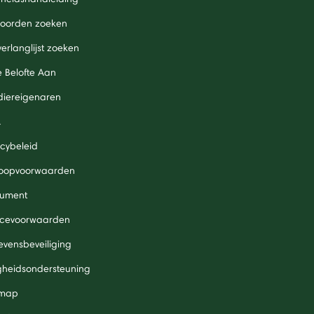
oorden zoeken
verlanglijst zoeken
 Belofte Aan
diereigenaren
A
acybeleid
oopvoorwaarden
ument
icevoorwaarden
vensbeveiliging
igheidsondersteuning
 map