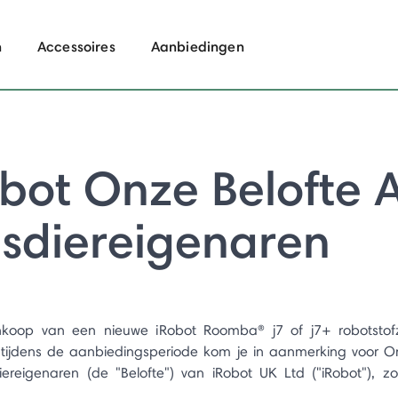
n
Accessoires
Aanbiedingen
bot Onze Belofte 
isdiereigenaren
nkoop van een nieuwe iRobot Roomba® j7 of j7+ robotstofz
 tijdens de aanbiedingsperiode kom je in aanmerking voor O
ereigenaren (de "Belofte") van iRobot UK Ltd ("iRobot"), z