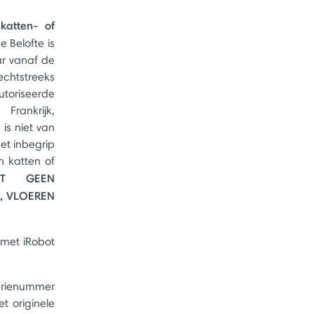
katten- of
e Belofte is
ar vanaf de
echtstreeks
riseerde
Frankrijk,
 is niet van
et inbegrip
n katten of
DT GEEN
, VLOEREN
 met iRobot
serienummer
t originele