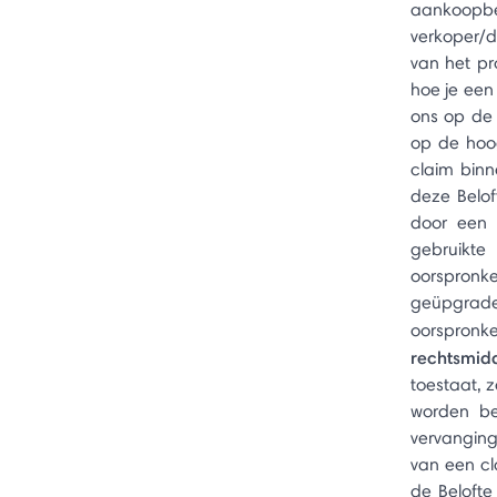
aankoop
verkoper/
van het pr
hoe je een
ons op de 
op de hoog
claim binn
deze Belof
door een 
gebruikte
oorspronke
geüpgrade
oorspronke
rechtsmid
toestaat, 
worden be
vervanging
van een cl
de Belofte