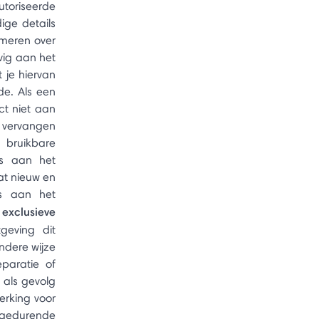
riseerde
ge details
rmeren over
vig aan het
 je hiervan
de. Als een
ct niet aan
t vervangen
 bruikbare
is aan het
at nieuw en
is aan het
exclusieve
geving dit
ndere wijze
paratie of
 als gevolg
erking voor
f gedurende