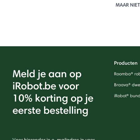
MAAR NIET
Producten
Meld je aan op
Roomba® rob
iRobot.be voor
Braava® dwei
10% korting op je
iRobot® bund
eerste bestelling
Voer hieronder je e-mailadres in voor