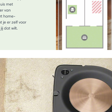
uis met
er van
art home-
 je er zelf voor
 dat wilt.