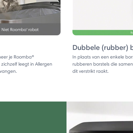
Dubbele (rubber) b
nneer je Roomba®
In plaats van een enkele bo
ichzelf leegt in Allergen
rubberen borstels die same
pvangen.
dit verstrikt raakt.