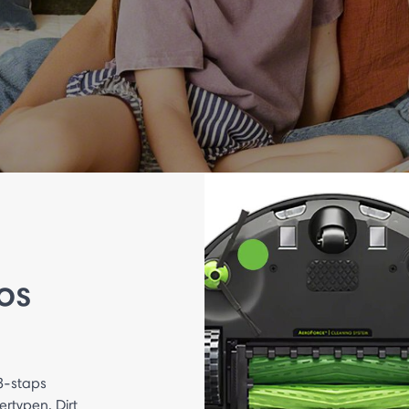
os
3-staps
rtypen, Dirt