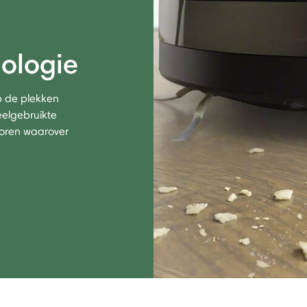
nologie
p de plekken
eelgebruikte
nsoren waarover