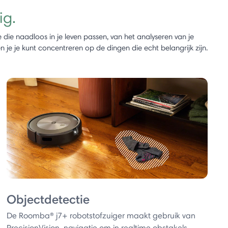
ig.
e die naadloos in je leven passen, van het analyseren van je
e je kunt concentreren op de dingen die echt belangrijk zijn.
Objectdetectie
De Roomba® j7+ robotstofzuiger maakt gebruik van
PrecisionVision-navigatie om in realtime obstakels