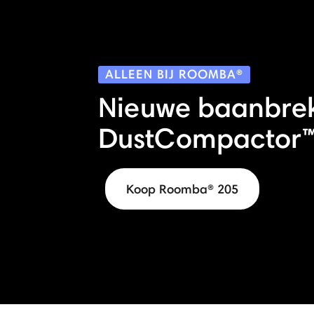
ALLEEN BIJ ROOMBA®
Nieuwe baanbre
DustCompactor™ 
Koop Roomba® 205