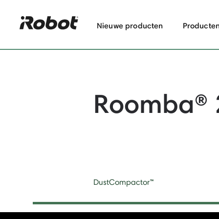
Nieuwe producten
Producte
Roomba® 
DustCompactor™