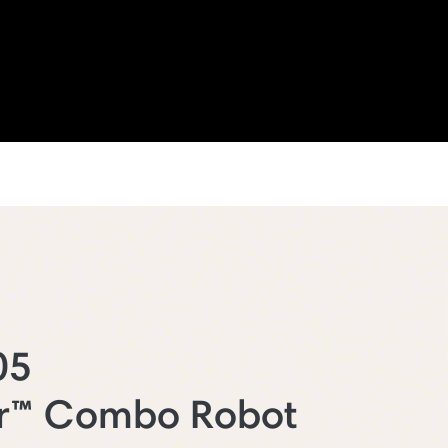
05
r™ Combo Robot