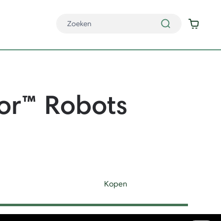
or
™
Robots
Kopen