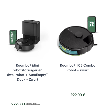
Roomba® Mini
Roomba® 105 Combo
robotstofzuiger en
Robot - zwart
dweilrobot + AutoEmpty™
Dock - Zwart
299,00 €
Price reduced from
to
279,00 €
399,00 €