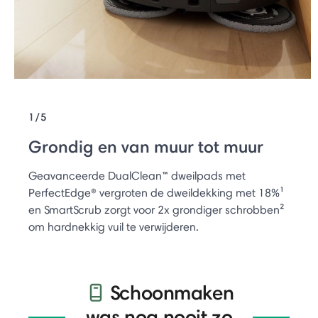
1/5
Grondig en van muur tot muur
Geavanceerde DualClean™ dweilpads met
PerfectEdge® vergroten de dweildekking met 18%¹
en SmartScrub zorgt voor 2x grondiger schrobben²
om hardnekkig vuil te verwijderen.
Schoonmaken
was nog nooit zo