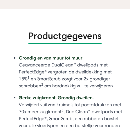
Productgegevens
Grondig en van muur tot muur
Geavanceerde DualClean™ dweilpads met
PerfectEdge® vergroten de dweildekking met
1
18%
en SmartScrub zorgt voor 2x grondiger
2
schrobben
om hardnekkig vuil te verwijderen.
Sterke zuigkracht. Grondig dweilen.
Verwijdert vuil van kruimels tot pootafdrukken met
3
70x meer zuigkracht
, DualClean™ dweilpads met
PerfectEdge®, SmartScrub, een rubberen borstel
voor alle vloertypen en een borsteltje voor randen