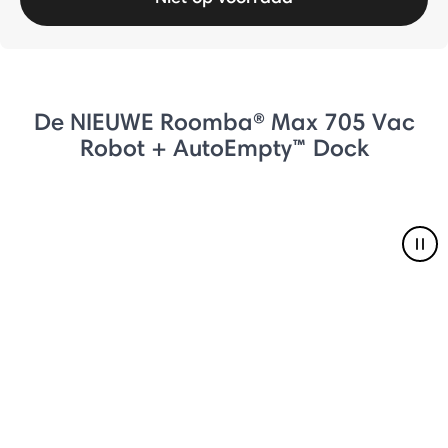
De NIEUWE Roomba® Max 705 Vac
Robot + AutoEmpty™ Dock
Pau