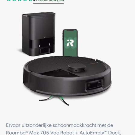
Ervaar uitzonderlijke schoonmaakkracht met de
Roomba® Max 705 Vac Robot + AutoEmpty™ Dock,