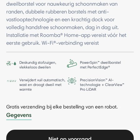
dweilborstel voor nauwkeurig schoonmaken van
randen, dubbele rubberen borstels met anti-
vastlooptechnologie en een krachtig dock voor
volledig handsfree schoonmaken, dag in dag uit.
Installatie met Roomba® Home-app vereist vóór het
eerste gebruik. Wi-Fi®-verbinding vereist
Deskundig stofzuigen,
PowerSpin™ dweilborstel
vlekkeloos dweilen
met PerfectEdge®
Verwijdert vuil automatisch,
PrecisionVision™ AI-
wast en droogt dweil met
technologie + ClearView™
warmte
Pro LiDAR
Gratis verzending bij elke bestelling van een robot.
-
Gegevens
Niet op voorraad