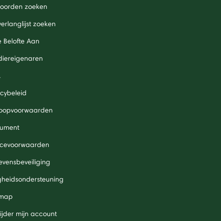
oorden zoeken
verlanglijst zoeken
 Belofte Aan
diereigenaren
A
acybeleid
oopvoorwaarden
ument
icevoorwaarden
vensbeveiliging
igheidsondersteuning
 map
ijder mijn account