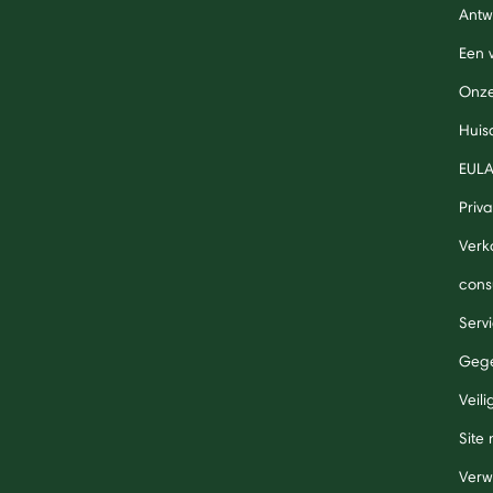
Antw
Een 
Onze
Huis
EUL
Priv
Verk
cons
Serv
Gege
Veil
Site
Verw