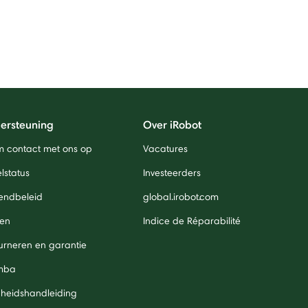
ersteuning
Over iRobot
 contact met ons op
Vacatures
lstatus
Investeerders
endbeleid
global.irobot.com
len
Indice de Réparabilité
urneren en garantie
mba
igheidshandleiding