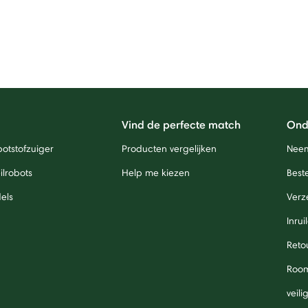
Vind de perfecte match
Ond
otstofzuiger
Producten vergelijken
Neem
lrobots
Help me kiezen
Beste
els
Verz
Inrui
Reto
Roo
veil