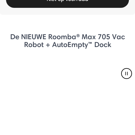
De NIEUWE Roomba® Max 705 Vac
Robot + AutoEmpty™ Dock
Pau