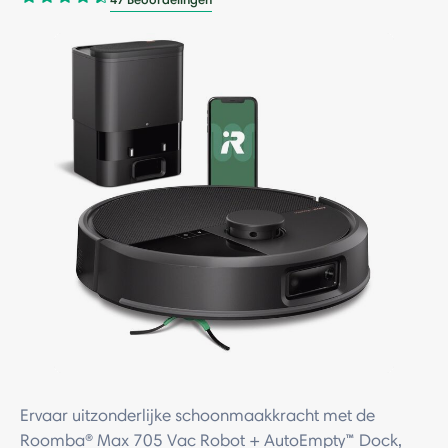
Ervaar uitzonderlijke schoonmaakkracht met de
Roomba® Max 705 Vac Robot + AutoEmpty™ Dock,