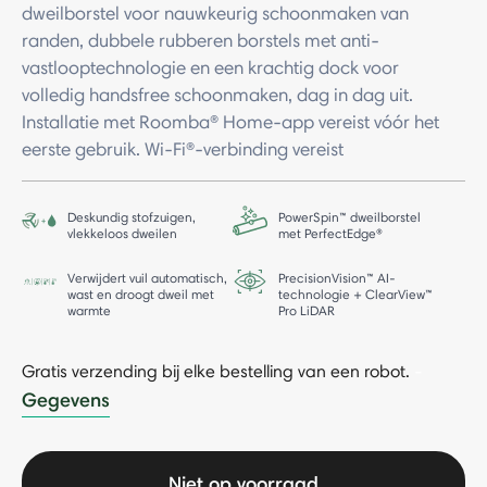
dweilborstel voor nauwkeurig schoonmaken van
randen, dubbele rubberen borstels met anti-
vastlooptechnologie en een krachtig dock voor
volledig handsfree schoonmaken, dag in dag uit.
Installatie met Roomba® Home-app vereist vóór het
eerste gebruik. Wi-Fi®-verbinding vereist
Deskundig stofzuigen,
PowerSpin™ dweilborstel
vlekkeloos dweilen
met PerfectEdge®
Verwijdert vuil automatisch,
PrecisionVision™ AI-
wast en droogt dweil met
technologie + ClearView™
warmte
Pro LiDAR
Gratis verzending bij elke bestelling van een robot.
-
Gegevens
Niet op voorraad