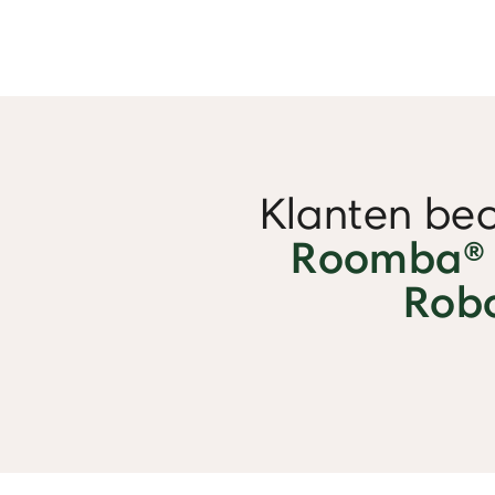
Klanten be
Roomba®
Robo