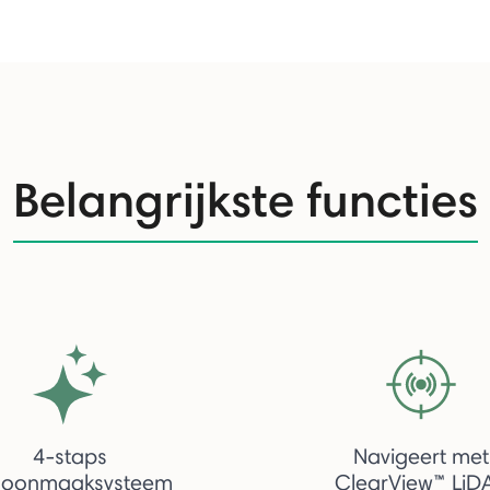
Belangrijkste functies
4-staps
Navigeert met
hoonmaaksysteem
ClearView™ LiD