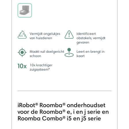
selected
Vermijdt ongelukjes
Identificeert
van huisdieren
obstakels, vermijdt
gevaren
Maakt vuil doelgericht
Leert en brengt in
schoon
kaart
10x krachtiger
zuigsysteem*
iRobot® Roomba® onderhoudset
voor de Roomba® e, i en j serie en
Roomba Combo® i5 en j5 serie