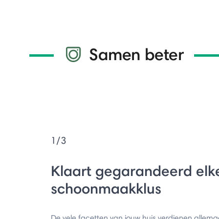
Samen beter
1/3
Klaart gegarandeerd elk
schoonmaakklus
De vele facetten van jouw huis verdienen allema