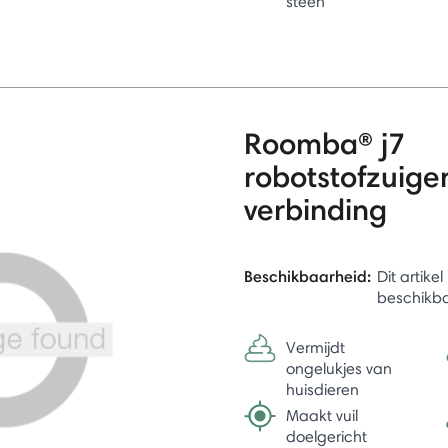
steen
Roomba® j7
robotstofzuige
verbinding
Beschikbaarheid:
Dit artike
beschikb
Vermijdt
ongelukjes van
huisdieren
Maakt vuil
doelgericht