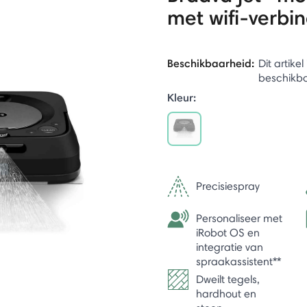
met wifi-verbi
Beschikbaarheid:
Dit artike
beschikb
Kleur:
selected
Precisiespray
Personaliseer met
iRobot OS en
integratie van
spraakassistent**
Dweilt tegels,
hardhout en