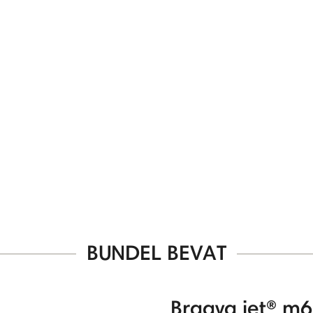
BUNDEL BEVAT
Braava jet® m6