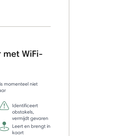
r met WiFi-
l is momenteel niet
aar
Identificeert
obstakels,
vermijdt gevaren
Leert en brengt in
kaart