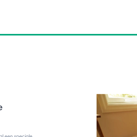
e
al een speciale