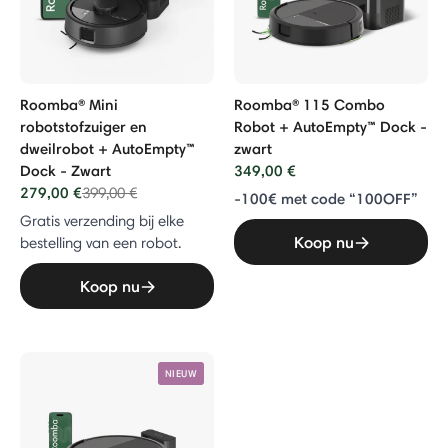
Roomba® Mini
Roomba® 115 Combo
robotstofzuiger en
Robot + AutoEmpty™ Dock -
dweilrobot + AutoEmpty™
zwart
Dock - Zwart
349,00 €
279,00 €
Price reduced from
to
399,00 €
-100€ met code “100OFF”
Gratis verzending bij elke
Koop nu
bestelling van een robot.
Koop nu
NIEUW