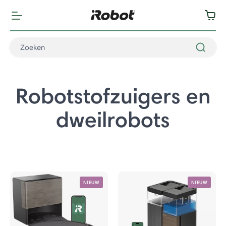
Robotstofzuigers en
dweilrobots
NIEUW
NIEUW