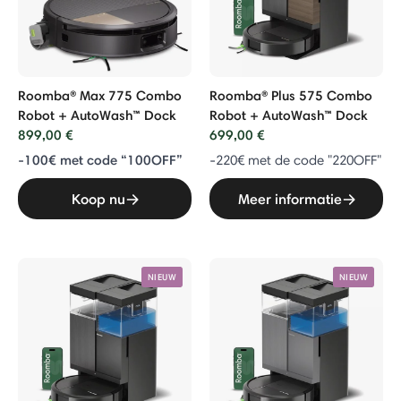
Roomba® Max 775 Combo
Roomba® Plus 575 Combo
Robot + AutoWash™ Dock
Robot + AutoWash™ Dock
899,00 €
699,00 €
-100€ met code “100OFF”
-220€ met de code "220OFF"
Koop nu
Meer informatie
NIEUW
NIEUW