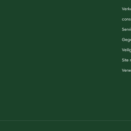
Verk
cons
Serv
Gege
Veil
Site
Verw