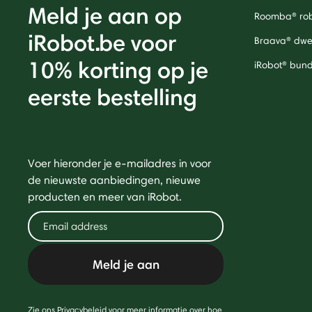
Meld je aan op
Roomba® rob
iRobot.be voor
Braava® dwei
10% korting op je
iRobot® bund
eerste bestelling
Voer hieronder je e-mailadres in voor
de nieuwste aanbiedingen, nieuwe
producten en meer van iRobot.
Meld je aan
Zie ons Privacybeleid voor meer informatie over hoe