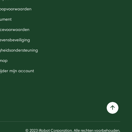
oopvoorwaarden
ument
icevoorwaarden
vensbeveiliging
igheidsondersteuning
 map
ijder mijn account
© 2023 iRobot Corporation. Alle rechten voorbehouden.