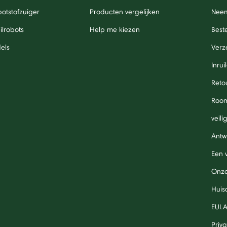
otstofzuiger
Producten vergelijken
Neem
lrobots
Help me kiezen
Beste
els
Verz
Inrui
Reto
Roo
veil
Antw
Een 
Onze
Huis
EUL
Priv