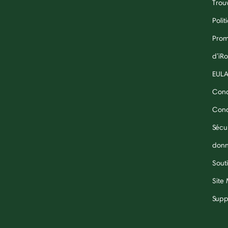
Trouv
Polit
Prom
d’iR
EUL
Cond
Condi
Sécu
don
Souti
Site
Supp