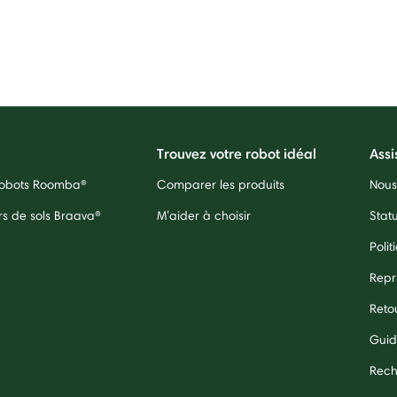
Trouvez votre robot idéal
Assi
 robots Roomba®
Comparer les produits
Nous
rs de sols Braava®
M’aider à choisir
Stat
Polit
Repr
Reto
Guid
Rech