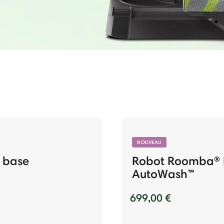
NOUVEAU
 base
Robot Roomba® 
AutoWash™
699,00 €