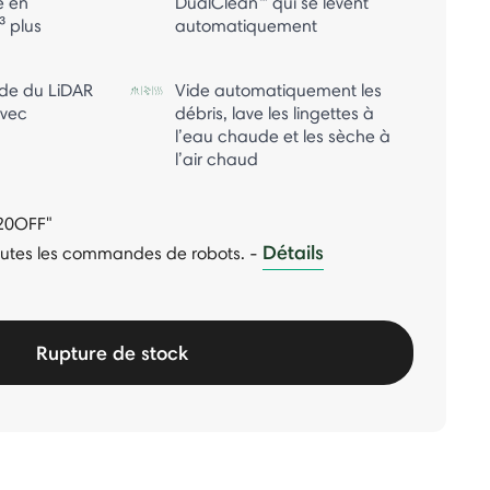
e en
DualClean™ qui se lèvent
³ plus
automatiquement
ide du LiDAR
Vide automatiquement les
avec
débris, lave les lingettes à
l’eau chaude et les sèche à
l’air chaud
220OFF"
Détails
 toutes les commandes de robots.
-
Rupture de stock