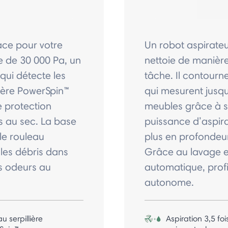
cace pour votre
Un robot aspirateur
te de 30 000 Pa, un
nettoie de manière 
qui détecte les
tâche. Il contourne
llière PowerSpin™
qui mesurent jusq
e protection
meubles grâce à s
s au sec. La base
puissance d’aspira
le rouleau
plus en profondeur³
les débris dans
Grâce au lavage e
s odeurs au
automatique, profi
autonome.
u serpillière
Aspiration 3,5 foi