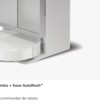
ombo + base AutoWash™
les commandes de robots.