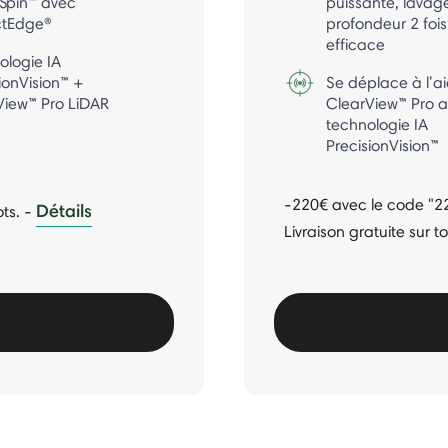
Spin™ avec
puissante, lavag
ctEdge®
profondeur 2 fois
efficace
ologie IA
ionVision™ +
Se déplace à l’a
View™ Pro LiDAR
ClearView™ Pro 
technologie IA
PrecisionVision™
-220€ avec le code "
Détails
ots.
-
Livraison gratuite sur