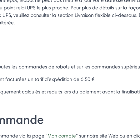
 entrepôt, iRobot ne peut pas mettre à jour votre adresse de livrai
u point relai UPS le plus proche. Pour plus de détails sur la faço
UPS, veuillez consulter la section Livraison flexible ci-dessous. 
ltérée.
r toutes les commandes de robots et sur les commandes supérieu
 facturées un tarif d'expédition de 6,50 €.
tiquement calculés et réduits lors du paiement avant la finalis
commande
ommande via la page "
Mon compte
" sur notre site Web ou en cli