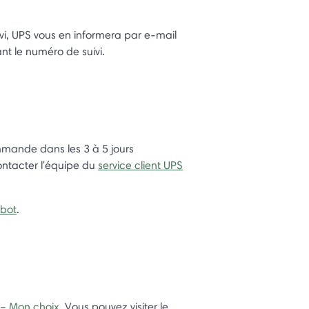
ivi, UPS vous en informera par e-mail
t le numéro de suivi.
mmande dans les 3 à 5 jours
 contacter l'équipe du
service client UPS
obot
.
– Mon choix
. Vous pouvez visiter le