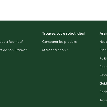
Trouvez votre robot idéal
Assi
 robots Roomba®
Comparer les produits
Nous
rs de sols Braava®
M’aider à choisir
Stat
Polit
Repr
Reto
Guid
Rech
Trouv