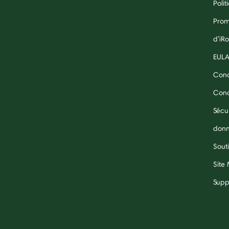
Polit
Prom
d’iR
EUL
Cond
Condi
Sécu
don
Souti
Site
Supp