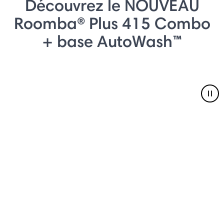
Découvrez le NOUVEAU
Roomba® Plus 415 Combo
+ base AutoWash™
Pau