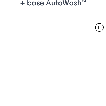
+ base AutoWash™
Pau