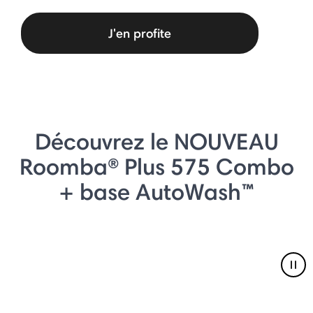
J'en profite
Découvrez le NOUVEAU
Roomba® Plus 575 Combo
+ base AutoWash™
Pau