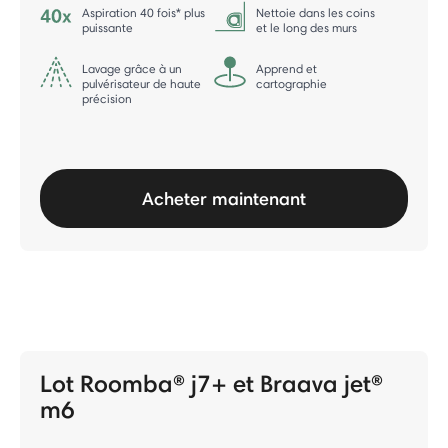
Aspiration 40 fois* plus
Nettoie dans les coins
puissante
et le long des murs
Lavage grâce à un
Apprend et
pulvérisateur de haute
cartographie
précision
Acheter maintenant
Lot Roomba® j7+ et Braava jet®
m6