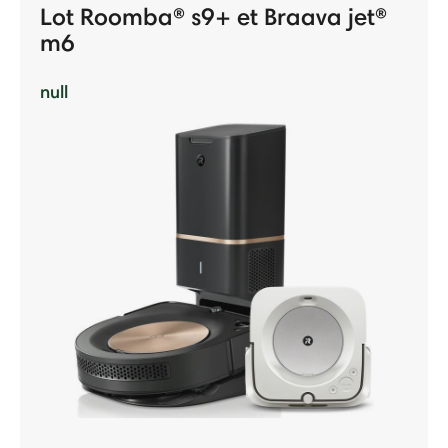
Lot Roomba® s9+ et Braava jet®
m6
null