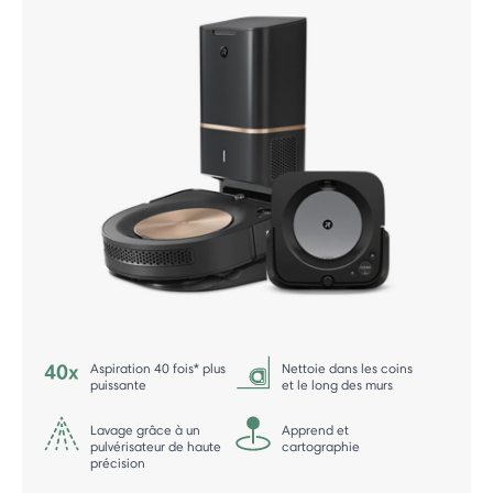
Aspiration 40 fois* plus
Nettoie dans les coins
puissante
et le long des murs
Lavage grâce à un
Apprend et
pulvérisateur de haute
cartographie
précision