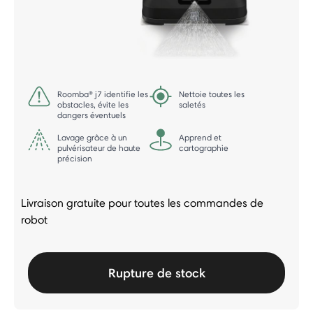
Roomba® j7 identifie les
Nettoie toutes les
obstacles, évite les
saletés
dangers éventuels
Lavage grâce à un
Apprend et
pulvérisateur de haute
cartographie
précision
Livraison gratuite pour toutes les commandes de
robot
Rupture de stock