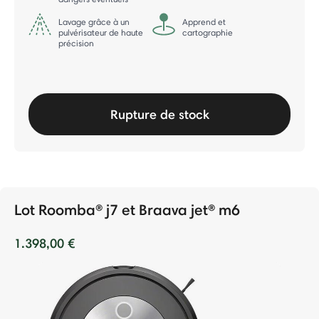
Lavage grâce à un
Apprend et
pulvérisateur de haute
cartographie
précision
Rupture de stock
Lot Roomba® j7 et Braava jet® m6
1.398,00 €