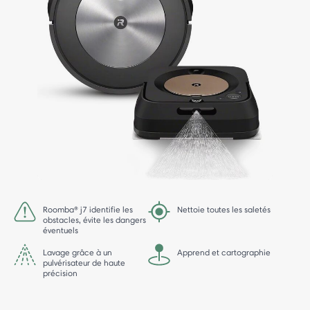
Roomba® j7 identifie les
Nettoie toutes les saletés
obstacles, évite les dangers
éventuels
Lavage grâce à un
Apprend et cartographie
pulvérisateur de haute
précision