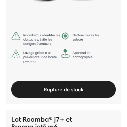
Roomba® j7 identifie les
Nettoie toutes les
obstacles, évite les
saletés
dangers éventuels
Lavage grâce à un
Apprend et
pulvérisateur de haute
cartographie
précision
Rupture de stock
Lot Roomba® j7+ et
Braava jet® m6