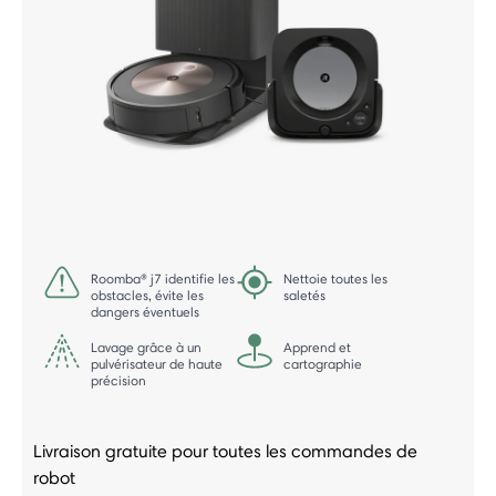
Roomba® j7 identifie les
Nettoie toutes les
obstacles, évite les
saletés
dangers éventuels
Lavage grâce à un
Apprend et
pulvérisateur de haute
cartographie
précision
Livraison gratuite pour toutes les commandes de
robot