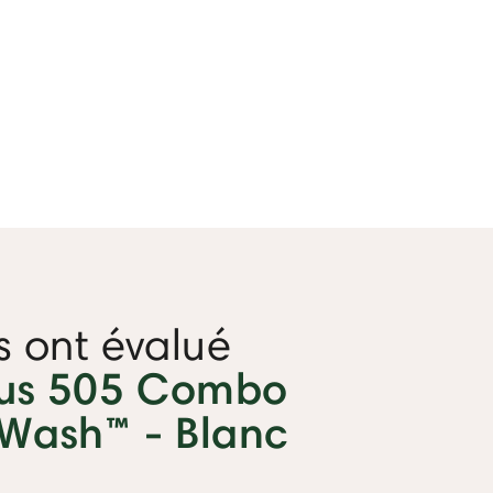
ts ont évalué
us 505 Combo
Wash™ - Blanc