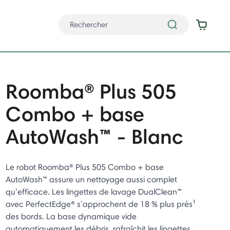
Roomba® Plus 505
Combo + base
AutoWash™ - Blanc
Le robot Roomba® Plus 505 Combo + base
AutoWash™ assure un nettoyage aussi complet
qu’efficace. Les lingettes de lavage DualClean™
avec PerfectEdge® s’approchent de 18 % plus près¹
des bords. La base dynamique vide
automatiquement les débris, rafraîchit les lingettes