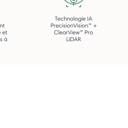
Technologie IA
nt
PrecisionVision™ +
e et
ClearView™ Pro
es à
LiDAR