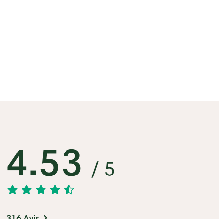
4.53
/ 5
316 Avis