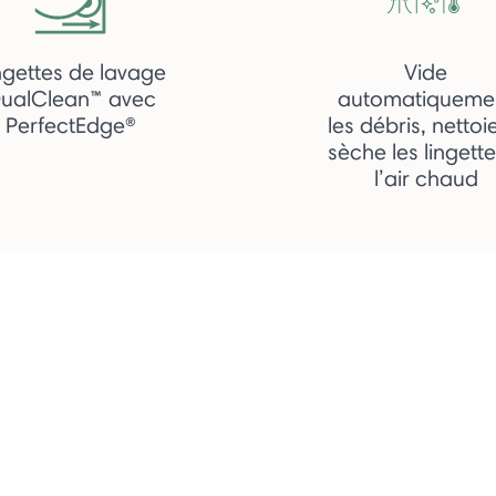
ngettes de lavage
Vide
ualClean™ avec
automatiqueme
PerfectEdge®
les débris, nettoi
sèche les lingett
l’air chaud