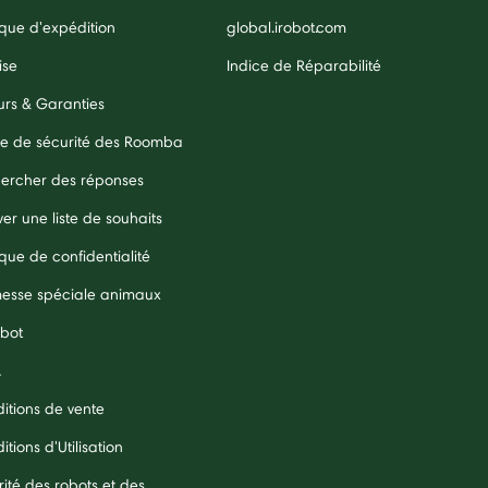
ique d'expédition
global.irobot.com
ise
Indice de Réparabilité
urs & Garanties
e de sécurité des Roomba
ercher des réponses
er une liste de souhaits
ique de confidentialité
esse spéciale animaux
obot
A
itions de vente
tions d'Utilisation
rité des robots et des