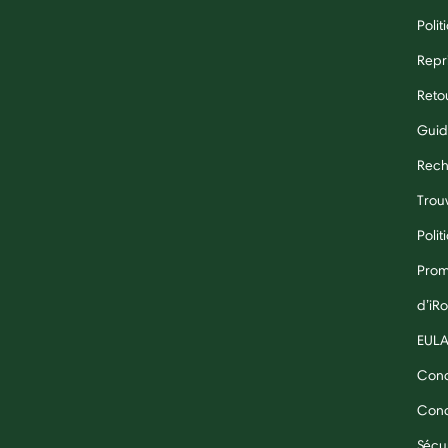
Polit
Repr
Reto
Guid
Rech
Trouv
Polit
Prom
d’iR
EUL
Cond
Condi
Sécu