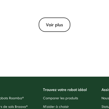
Voir plus
Trouvez votre robot idéal
Assi
 robots Roomba®
Comparer les produits
Nous
rs de sols Braava®
M’aider à choisir
Stat