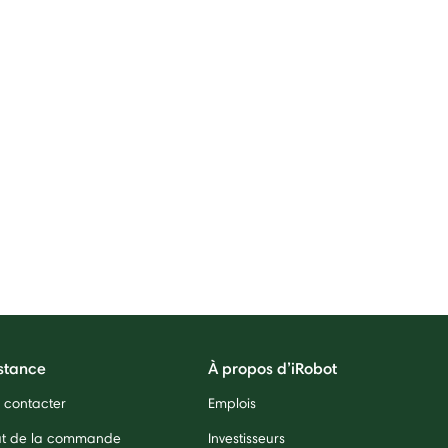
stance
À propos d’iRobot
 contacter
Emplois
ut de la commande
Investisseurs