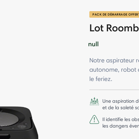
PACK DE DÉMARRAGE OFFER
Lot Roomba
null
Notre aspirateur 
autonome, robot 
le feriez.
Une aspiration d
et de la saleté 
Il identifie les o
les dangers éven