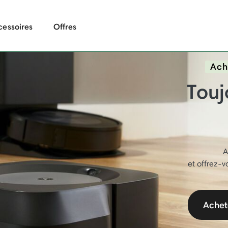
cessoires
Offres
Ach
Touj
A
et offrez-
Achet