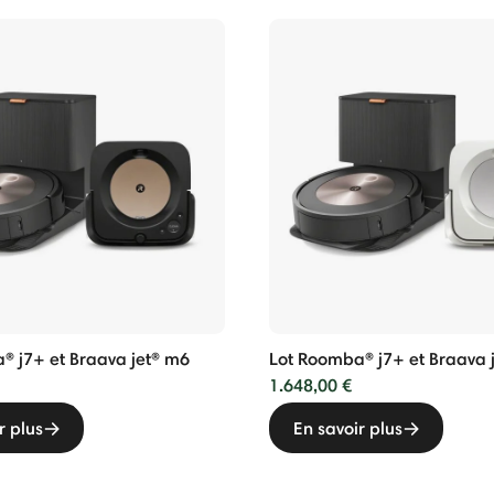
® j7+ et Braava jet® m6
Lot Roomba® j7+ et Braava 
1.648,00 €
r plus
En savoir plus