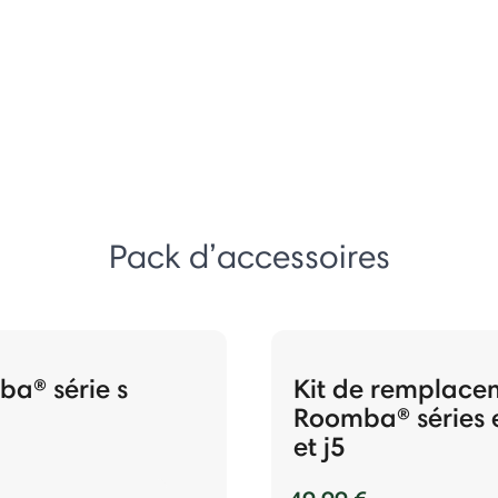
Pack d’accessoires
a® série s
Kit de remplace
Roomba® séries e
et j5