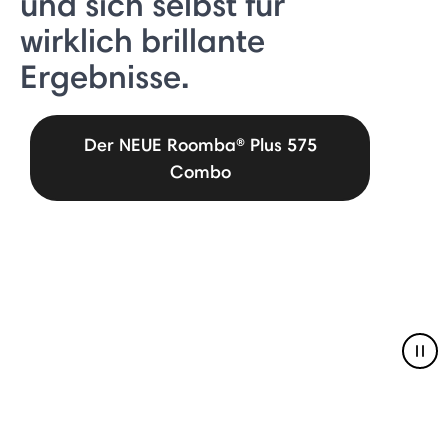
und sich selbst für
wirklich brillante
Ergebnisse.
Der NEUE Roomba® Plus 575
Combo
Pau