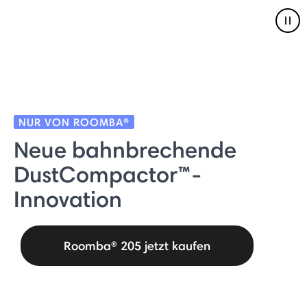
Pau
NUR VON ROOMBA®
Neue bahnbrechende
DustCompactor™-
Innovation
Roomba® 205 jetzt kaufen