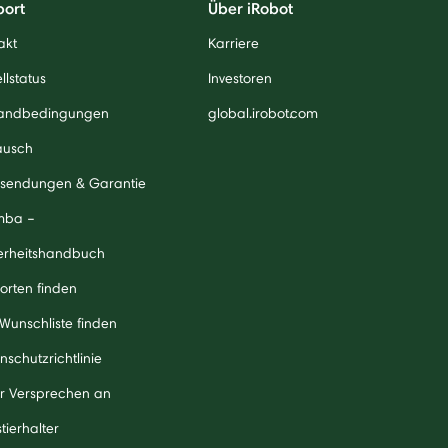
port
Über iRobot
akt
Karriere
llstatus
Investoren
andbedingungen
global.irobot.com
ausch
sendungen & Garantie
mba –
erheitshandbuch
orten finden
 Wunschliste finden
nschutzrichtlinie
r Versprechen an
tierhalter