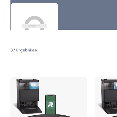
x 775 Combo
s 575 Combo
s 515 Combo
s 415 Combo
87 Ergebnisse
 Combo Serie
Braava® Wischroboter
erie
r mit AutoEmpty™-Dock