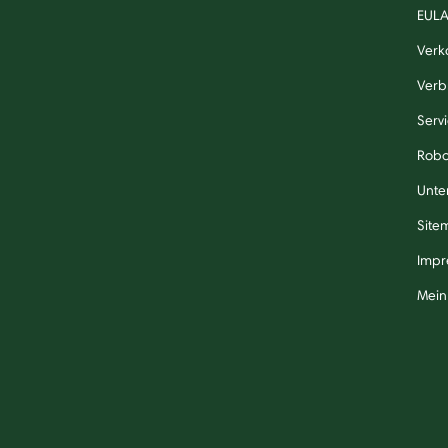
EUL
Verk
Verb
Serv
Robo
Unte
Site
Impr
Mein