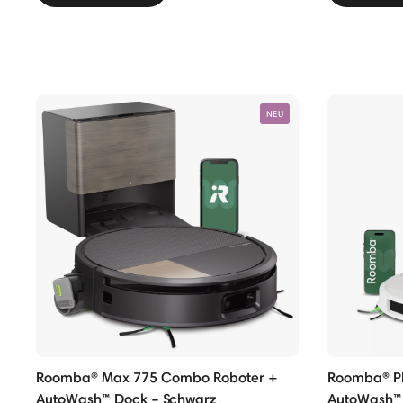
NEU
Roomba® Max 775 Combo Roboter +
Roomba® Pl
AutoWash™ Dock – Schwarz
AutoWash™