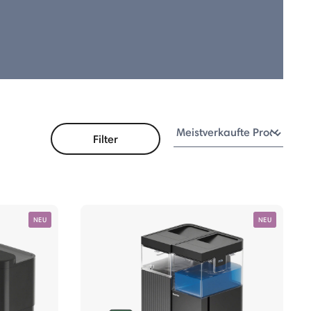
Filter
NEU
NEU