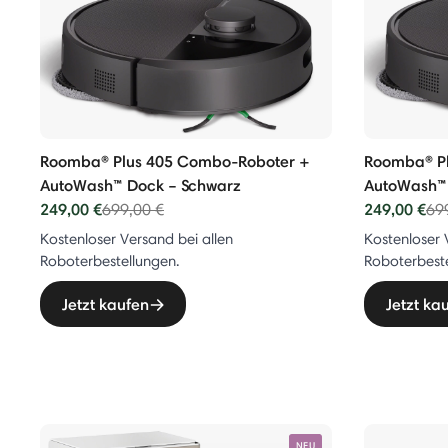
o Roboter
 Combo Roboter + AutoEmpty™ Dock
Vac Roboter + AutoEmpty™ Dock
Roomba® Plus 405 Combo-Roboter +
Roomba® P
AutoWash™ Dock – Schwarz
AutoWash™ 
249,00 €
Price reduced from
to
249,00 €
Pri
699,00 €
69
er
Kostenloser Versand bei allen
Kostenloser 
Roboterbestellungen.
Roboterbeste
einiger
Jetzt kaufen
Jetzt ka
r
NEU