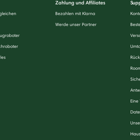
Zahlung und Affiliates
Sup
gleichen
Bezahlen mit Klarna
Kont
Werde unser Partner
Beste
ugroboter
Vers
chroboter
Umt
les
Rück
Roo
Sich
Antw
Eine
Date
Unse
Haus