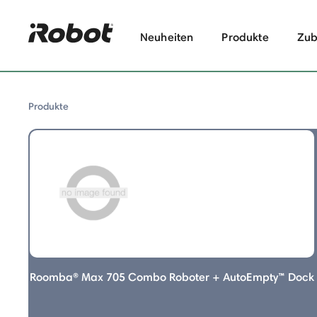
Neuheiten
Produkte
Zub
Produkte
rodukte
oboter
Roomba® Max 705 Combo Roboter + AutoEmpty™ Dock
 715 Vac