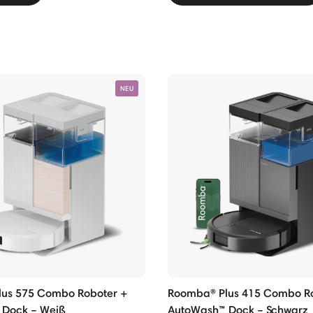
NEU
us 575 Combo Roboter +
Roomba® Plus 415 Combo R
 Dock – Weiß
AutoWash™ Dock – Schwarz