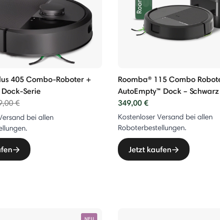
lus 405 Combo-Roboter +
Roomba® 115 Combo Robote
Dock-Serie
AutoEmpty™ Dock – Schwarz
ce reduced from
to
349,00 €
9,00 €
Kostenloser Versand bei allen
Versand bei allen
Roboterbestellungen.
llungen.
ufen
Jetzt kaufen
NEU