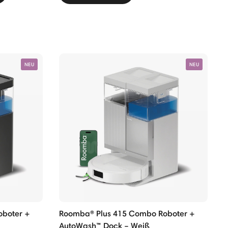
NEU
NEU
oboter +
Roomba® Plus 415 Combo Roboter +
AutoWash™ Dock – Weiß