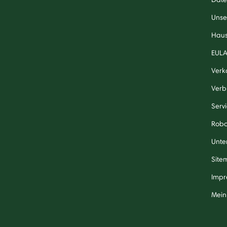
Unse
Haus
EUL
Verk
Verb
Serv
Robo
Unte
Site
Impr
Mein