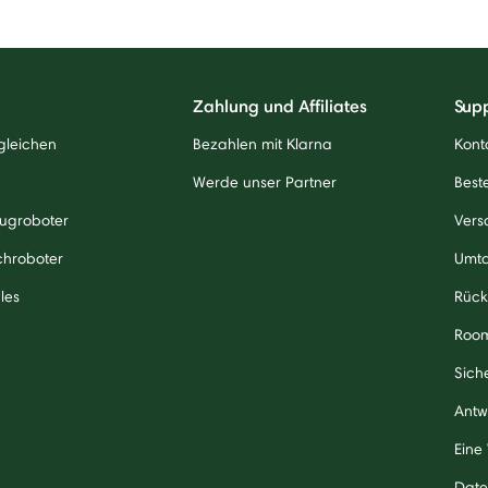
Zahlung und Affiliates
Sup
gleichen
Bezahlen mit Klarna
Kont
Werde unser Partner
Beste
ugroboter
Vers
chroboter
Umt
les
Rück
Roo
Sich
Antw
Eine
Date