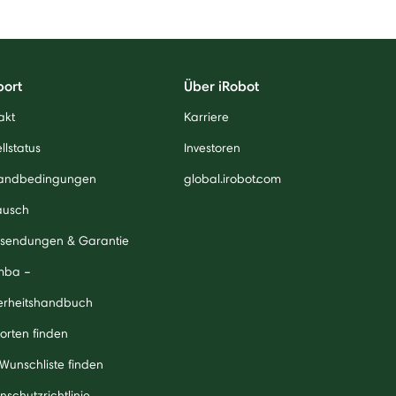
port
Über iRobot
akt
Karriere
llstatus
Investoren
andbedingungen
global.irobot.com
ausch
sendungen & Garantie
mba –
erheitshandbuch
orten finden
 Wunschliste finden
nschutzrichtlinie