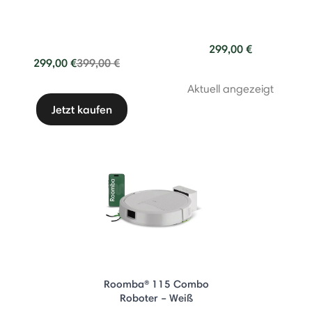
299,00 €
Price reduced from
to
299,00 €
399,00 €
Aktuell angezeigt
Jetzt kaufen
Roomba® 115 Combo
Roboter – Weiß