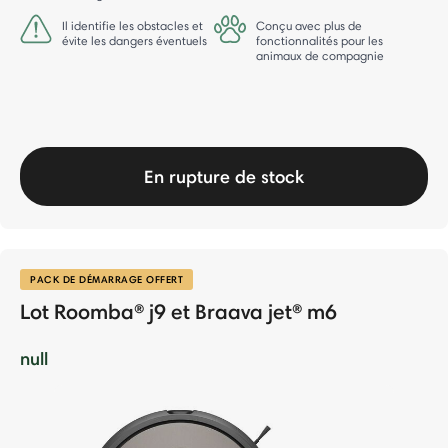
Il identifie les obstacles et
Conçu avec plus de
évite les dangers éventuels
fonctionnalités pour les
animaux de compagnie
En rupture de stock
PACK DE DÉMARRAGE OFFERT
Lot Roomba® j9 et Braava jet® m6
null