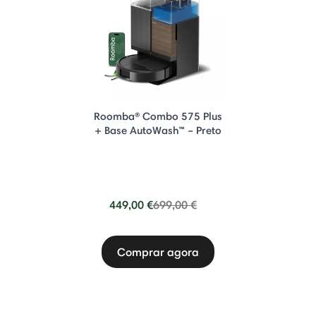
Roomba® Combo 575 Plus
+ Base AutoWash™ – Preto
Price reduced from
to
449,00 €
699,00 €
Comprar agora