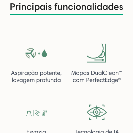
Principais funcionalidades
Aspiração potente,
Mopas DualClean™
lavagem profunda
com PerfectEdge®
Esvazia
Tecnologia de IA