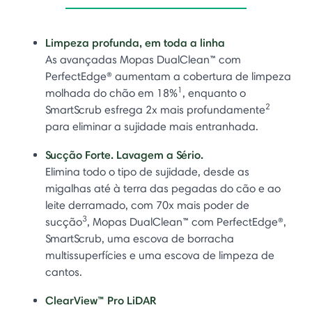
Limpeza profunda, em toda a linha
As avançadas Mopas DualClean™ com
PerfectEdge® aumentam a cobertura de limpeza
1
molhada do chão em 18%
, enquanto o
2
SmartScrub esfrega 2x mais profundamente
para eliminar a sujidade mais entranhada.
Sucção Forte. Lavagem a Sério.
Elimina todo o tipo de sujidade, desde as
migalhas até à terra das pegadas do cão e ao
leite derramado, com 70x mais poder de
3
sucção
, Mopas DualClean™ com PerfectEdge®,
SmartScrub, uma escova de borracha
multissuperfícies e uma escova de limpeza de
cantos.
ClearView™ Pro LiDAR