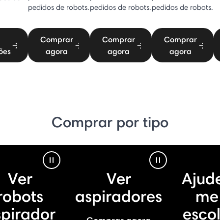
pedidos de robots.
pedidos de robots.
pedidos de robots.
Comprar
Comprar
Comprar
ões
agora
agora
agora
Comprar por tipo
Pause Video
Pause Video
Ver
Ver
Ajud
robots
aspiradores
me
spirador
esco