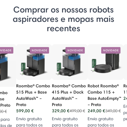
Comprar os nossos robots
aspiradores e mopas mais
recentes
VIDADE
NOVIDADE
NOVIDADE
NOVIDADE
Roomba® Combo
Roomba® Combo
Robot Roomba®
R
515 Plus + Base
415 Plus + Dock
Combo 115 +
1
mbo
AutoWash™ –
AutoWash™ –
Base AutoEmpty™
2
ase
Preto
Preto
– Preto
Preto
En
599,00 €
329,00 €
Price reduced from
to
249,00 €
Price reduc
to
499,00 €
349,00 €
e reduced from
to
00 €
p
Envio gratuito
Envio gratuito
Envio gratuito
p
o para
para todos os
para todos os
para todos os
dos de