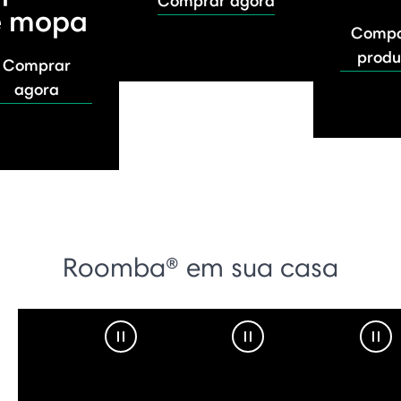
Comprar agora
e mopa
Compa
produ
Comprar
agora
Roomba® em sua casa
Pause Video
Pause Video
Pau