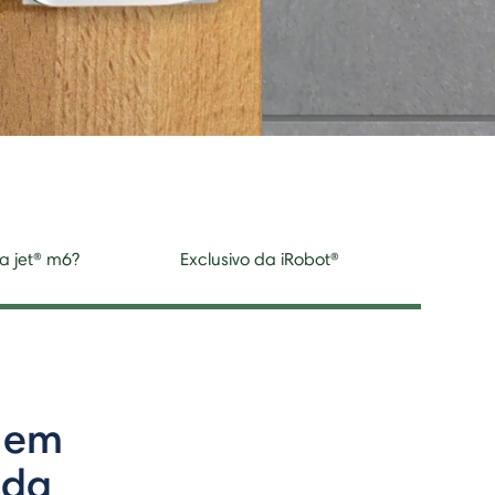
a jet® m6?
Exclusivo da iRobot®
a em
ida