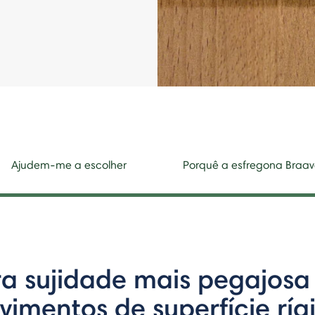
Ajudem-me a escolher
Porquê a esfregona Braav
a sujidade mais pegajos
vimentos de superfície ríg