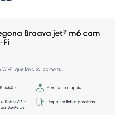
regona Braava jet® m6 com
-Fi
Wi-Fi que lava tal como tu.
 Precisão
Aprende e mapeia
 o iRobot OS e
Limpa em linhas paralelas
 assistente de