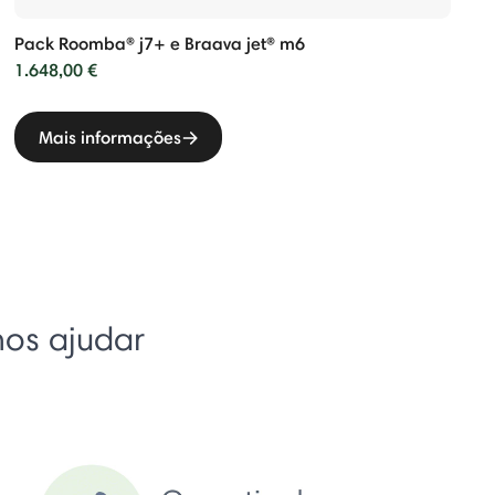
Pack Roomba® j7+ e Braava jet® m6
1.648,00 €
Mais informações
mos ajudar