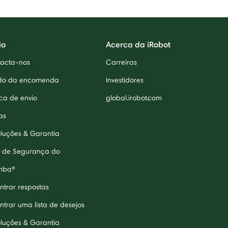
io
Acerca da iRobot
acta-nos
Carreiras
do da encomenda
Investidores
ica de envio
global.irobot.com
as
luções & Garantia
 de Segurança do
mba®
ntrar respostas
ntrar uma lista de desejos
luções & Garantia