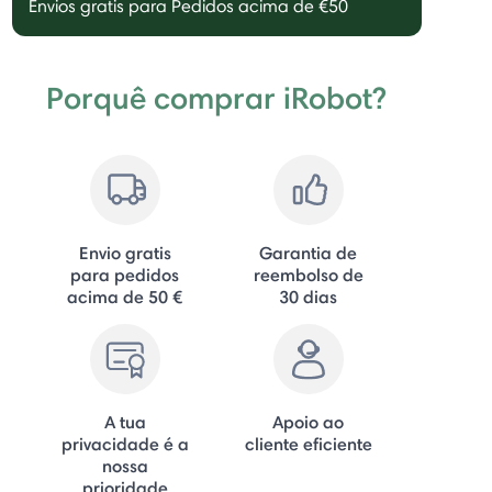
Envios gratis para Pedidos acima de €50
Porquê comprar iRobot?
Envio gratis
Garantia de
para pedidos
reembolso de
acima de 50 €
30 dias
A tua
Apoio ao
privacidade é a
cliente eficiente
nossa
prioridade