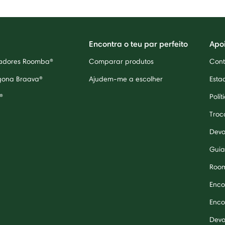
Encontra o teu par perfeito
Apo
radores Roomba®
Comparar produtos
Cont
egona Braava®
Ajudem-me a escolher
Esta
®
Polít
Troc
Devo
Guia
Roo
Enco
Enco
Devo