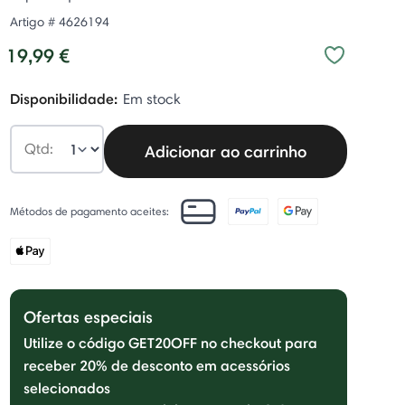
Artigo #
4626194
19,99 €
Disponibilidade:
Em stock
Qtd:
Adicionar ao carrinho
Métodos de pagamento aceites:
Ofertas especiais
Utilize o código GET20OFF no checkout para
receber 20% de desconto em acessórios
selecionados