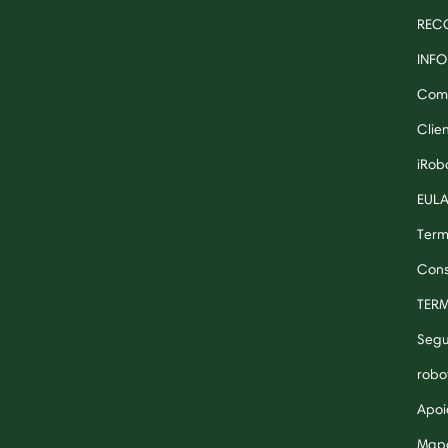
RECO
INF
Comp
Clie
iRob
EUL
Term
Cons
TER
Segu
robo
Apoi
Mapa