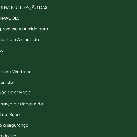
LHA E UTILIZAÇÃO DAS
ORMAÇÕES
romisso Assumido para
ntes com Animais da
ot
A
os de Venda ao
umidor
MOS DE SERVIÇO
rança de dados e do
t na iRobot
o à segurança
 do site