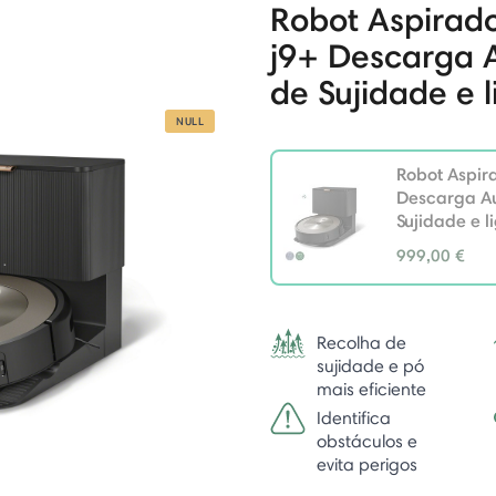
Robot Aspirad
j9+ Descarga 
de Sujidade e 
NULL
Robot Aspir
Descarga A
Sujidade e l
999,00 €
selected
Recolha de
sujidade e pó
mais eficiente
Identifica
obstáculos e
evita perigos