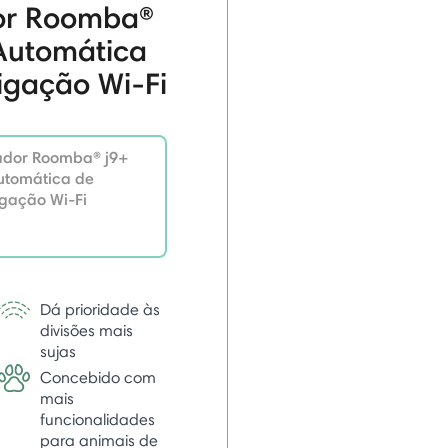
or Roomba®
Automática
ligação Wi-Fi
ador Roomba® j9+
utomática de
igação Wi-Fi
Dá prioridade às
divisões mais
sujas
Concebido com
mais
funcionalidades
para animais de