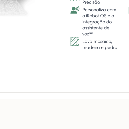
Precisão
Personaliza com
o iRobot OS e a
integração do
assistente de
voz**
Lava mosaico,
madeira e pedra