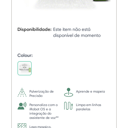
Disponibilidade:
Este item não está
disponível de momento
Colour:
selected
Pulverização de
Aprende e mapeia
Precisão
Personaliza com o
Limpa em linhas
iRobot OS e a
paralelas
integração do
assistente de voz**
Lava mosaico,