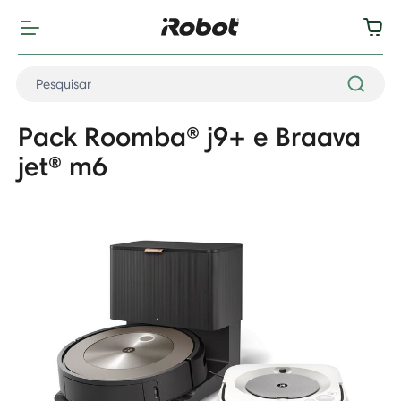
Pack Roomba® j9+ e Braava
jet® m6