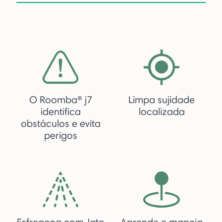
O Roomba® j7
Limpa sujidade
identifica
localizada
obstáculos e evita
perigos
Esfregona com Jato
Aprende e mapeia