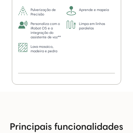
Pulverização de
Aprende e mapeia
Precisão
Personaliza com o
Limpa em linhas
iRobot OS e a
paralelas
integração do
assistente de voz**
Lava mosaico,
madeira e pedra
Principais funcionalidades