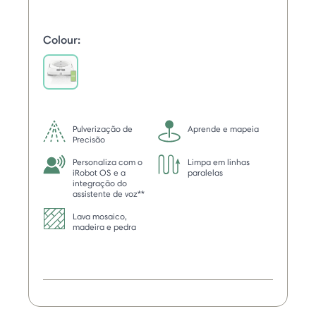
Colour:
selected
Pulverização de
Aprende e mapeia
Precisão
Personaliza com o
Limpa em linhas
iRobot OS e a
paralelas
integração do
assistente de voz**
Lava mosaico,
madeira e pedra