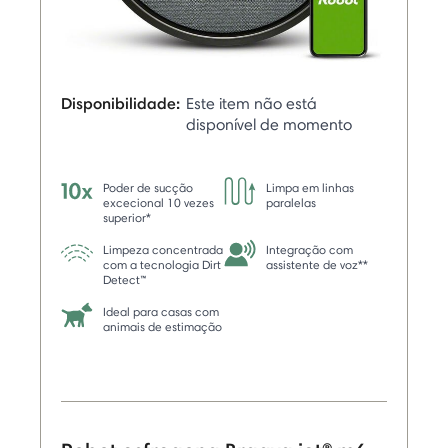
Disponibilidade:
Este item não está
disponível de momento
Poder de sucção
Limpa em linhas
excecional 10 vezes
paralelas
superior*
Limpeza concentrada
Integração com
com a tecnologia Dirt
assistente de voz**
Detect™
Ideal para casas com
animais de estimação