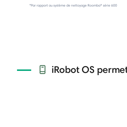
*Par rapport au système de nettoyage Roomba® série 600
iRobot OS permet 