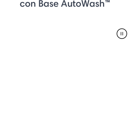
con Base AutoWash™
Pau