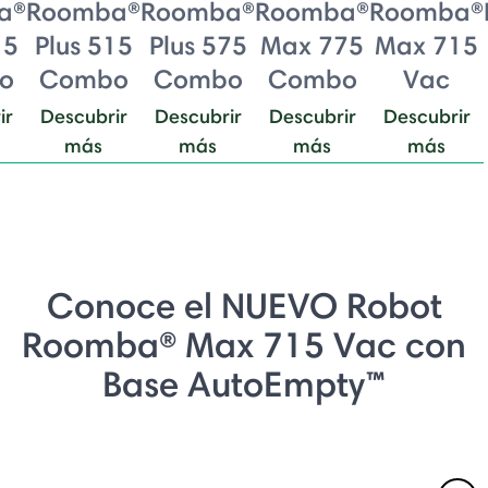
a®
Roomba®
Roomba®
Roomba®
Roomba®
15
Plus 515
Plus 575
Max 775
Max 715
o
Combo
Combo
Combo
Vac
ir
Descubrir
Descubrir
Descubrir
Descubrir
más
más
más
más
Conoce el NUEVO Robot
Roomba® Max 715 Vac con
Base AutoEmpty™