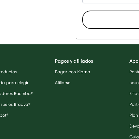
Pagos y afiliados
Apo
roductos
Pagar con Klarna
Pont
da para elegir
Afiliarse
noso
radores Roomba®
Esta
asuelos Braava®
Polít
bot®
Plan
Devo
Guía