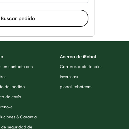
Buscar pedido
io
Acerca de iRobot
e en contacto con
Carreras profesionales
tros
Inversores
do del pedido
global.irobot.com
ica de envío
 renove
luciones & Garantía
 de seguridad de