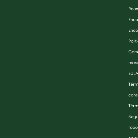
Roo
Enco
Enco
Polí
Comp
masc
EUL
Térm
cons
Térm
Segu
robo