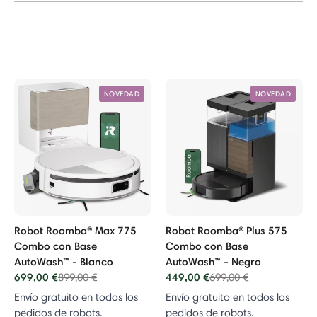
NOVEDAD
NOVEDAD
Robot Roomba® Max 775
Robot Roomba® Plus 575
Combo con Base
Combo con Base
AutoWash™ - Blanco
AutoWash™ - Negro
699,00 €
Price reduced from
to
449,00 €
Price reduced from
to
899,00 €
699,00 €
Envío gratuito en todos los
Envío gratuito en todos los
pedidos de robots.
pedidos de robots.