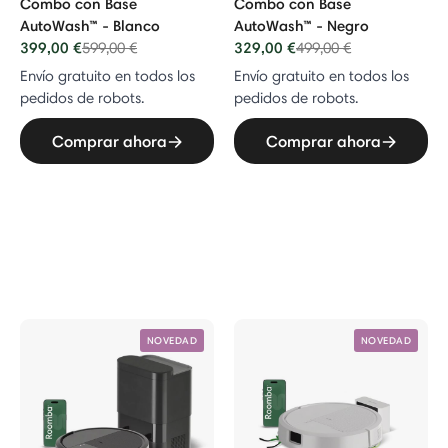
Combo con Base
Combo con Base
AutoWash™ - Blanco
AutoWash™ - Negro
399,00 €
Price reduced from
to
329,00 €
Price reduced from
to
599,00 €
499,00 €
Envío gratuito en todos los
Envío gratuito en todos los
pedidos de robots.
pedidos de robots.
Comprar ahora
Comprar ahora
NOVEDAD
NOVEDAD