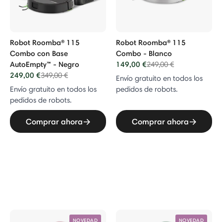
Robot Roomba® 115
Robot Roomba® 115
Combo con Base
Combo - Blanco
AutoEmpty™ - Negro
149,00 €
Price reduced from
to
249,00 €
249,00 €
Price reduced from
to
349,00 €
Envío gratuito en todos los
Envío gratuito en todos los
pedidos de robots.
pedidos de robots.
Comprar ahora
Comprar ahora
NOVEDAD
NOVEDAD