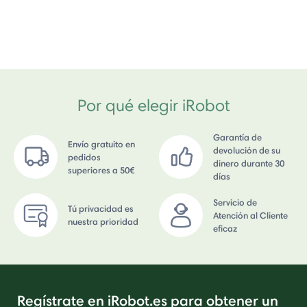
Por qué elegir iRobot
Garantía de
Envío gratuito en
devolución de su
pedidos
dinero durante 30
superiores a 50€
días
Servicio de
Tú privacidad es
Atención al Cliente
nuestra prioridad
eficaz
Regístrate en iRobot.es para obtener un