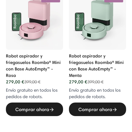
Robot aspirador y
Robot aspirador y
friegasuelos Roomba® Mini
friegasuelos Roomba® Mini
con Base AutoEmpty™ -
con Base AutoEmpty™ -
Rosa
Menta
279,00 €
Price reduced from
to
279,00 €
Price reduced from
to
399,00 €
399,00 €
Envío gratuito en todos los
Envío gratuito en todos los
pedidos de robots.
pedidos de robots.
Comprar ahora
Comprar ahora