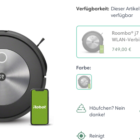
Verfügbarkeit:
Dieser Artikel
verfügbar
Roomba® j7 
WLAN-Verb
749,00 €
selected
Farbe:
selected
Häufchen? Nein
danke!
Reinigt