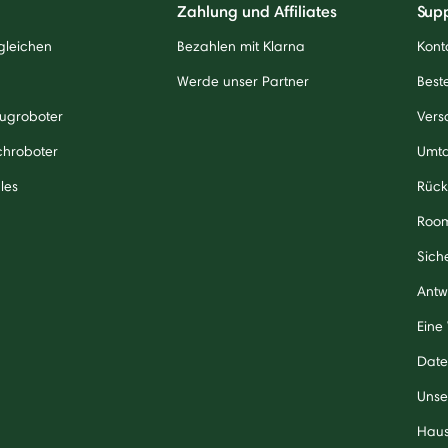
Zahlung und Affiliates
Sup
gleichen
Bezahlen mit Klarna
Kont
Werde unser Partner
Beste
ugroboter
Vers
chroboter
Umt
les
Rück
Roo
Sich
Antw
Eine
Date
Unse
Haus