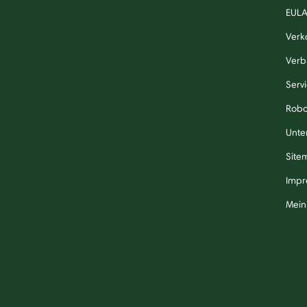
EUL
Verk
Verb
Serv
Robo
Unte
Site
Impr
Mein