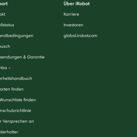
port
Über iRobot
akt
Karriere
llstatus
Investoren
andbedingungen
global.irobot.com
ausch
sendungen & Garantie
mba –
erheitshandbuch
orten finden
 Wunschliste finden
nschutzrichtlinie
r Versprechen an
tierhalter