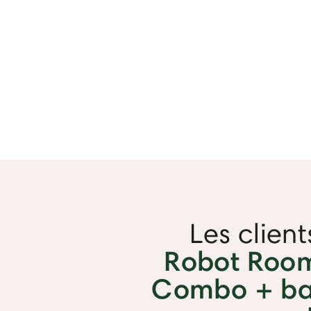
Les clien
Robot Room
Combo + ba