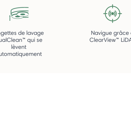
ngettes de lavage
Navigue grâce
ualClean™ qui se
ClearView™ LiD
lèvent
utomatiquement