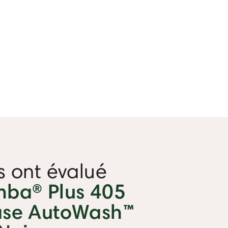
ts ont évalué
ba® Plus 405
se AutoWash™