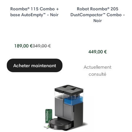
Roomba® 115 Combo +
Robot Roomba® 205
base AutoEmpty™ - Noir
DustCompactor™ Combo -
Noir
Price reduced from
to
189,00 €
349,00 €
449,00 €
Acheter maintenant
Actuellement
consulté