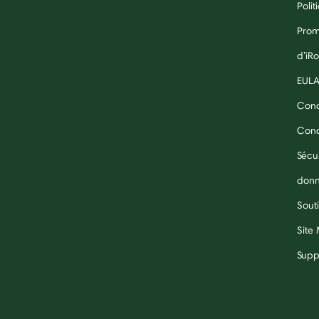
Polit
Prom
d’iR
EUL
Cond
Condi
Sécu
don
Souti
Site
Supp