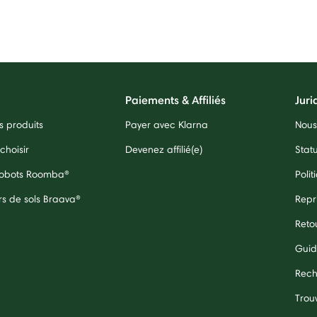
Paiements & Affiliés
Juri
 produits
Payer avec Klarna
Nous
choisir
Devenez affilié(e)
Stat
 robots Roomba®
Polit
rs de sols Braava®
Repr
Reto
Guid
Rech
Trouv