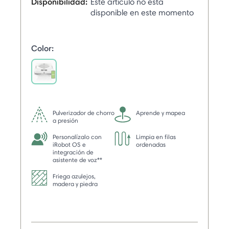
Disponibilidad:
Este artículo no está
disponible en este momento
Color:
selected
Pulverizador de chorro
Aprende y mapea
a presión
Personalízalo con
Limpia en filas
iRobot OS e
ordenadas
integración de
asistente de voz**
Friega azulejos,
madera y piedra