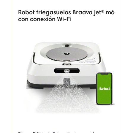
Robot friegasuelos Braava jet® m6
con conexión Wi-Fi